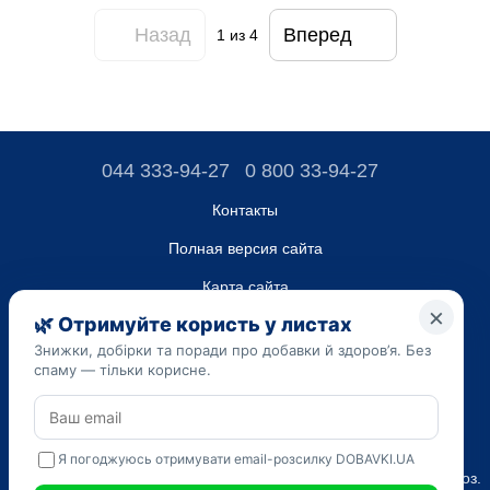
Назад
Вперед
1
из 4
044 333-94-27
0 800 33-94-27
Контакты
Полная версия сайта
Карта сайта
ТОВ “ДО ЮА”,
Код ЄДРПОУ 45223262
Дата регистрации 14.09.2023
Приведенная на сайте dobavki.ua информация носит
исключительно ознакомительный характер. Не используйте
нашу информацию для диагностики и лечения. Только ваш
Лечащий врач может назначать препараты и составлять диагноз.