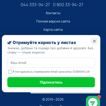
044 333-94-27
0 800 33-94-27
Контакты
Полная версия сайта
Карта сайта
ТОВ “ДО ЮА”,
Код ЄДРПОУ 45223262
Дата регистрации 14.09.2023
Приведенная на сайте dobavki.ua информация носит
исключительно ознакомительный характер. Не используйте
нашу информацию для диагностики и лечения. Только ваш
Лечащий врач может назначать препараты и составлять
диагноз.
САМОЛЕЧЕНИЕ МОЖЕТ БЫТЬ ВРЕДНЫМ ДЛЯ ВАШЕГО
ЗДОРОВЬЯ
© 2019—2026