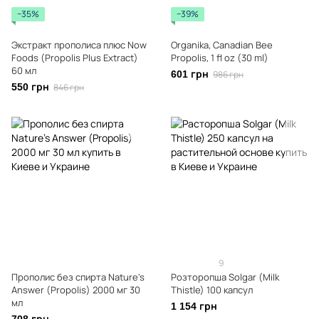
−35%
−39%
Экстракт прополиса плюс Now
Organika, Canadian Bee
Foods (Propolis Plus Extract)
Propolis, 1 fl oz (30 ml)
60 мл
601 грн
986 грн
550 грн
846 грн
9
Прополис без спирта Nature's
Розторопша Solgar (Milk
Answer (Propolis) 2000 мг 30
Thistle) 100 капсул
мл
1 154 грн