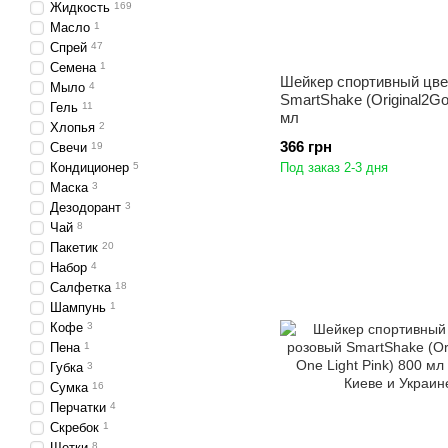
Жидкость
169
Масло
1
Спрей
47
Семена
1
Шейкер спортивный цве
Мыло
4
SmartShake (Original2Go
Гель
11
мл
Хлопья
2
366 грн
Свечи
19
Кондиционер
5
Под заказ 2-3 дня
Маска
3
Дезодорант
3
Чай
8
Пакетик
20
Набор
4
Салфетка
18
Шампунь
1
Кофе
3
Пена
1
Губка
3
Сумка
16
Перчатки
4
Скребок
1
Щетки
8