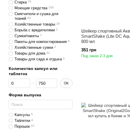
Стирка
70
Моющие средства
100
Смягчители и сушка для
тканей
43
Хозяйственные товары
29
Борьба с вредителями
2
Шейкер спортивный Ак
Сумки/пакеты
7
SmartShake (Lite DC Aq
800 мл
Пакеты для компостирования
6
Хозяйственные сумки
2
351 грн
Товары для дома
41
Под заказ 2-3 дня
Товары для сада и отдыха
5
Количество капсул или
таблеток
От Количество капсул или таблеток
До Количество капсул или таблеток
OK
Форма выпуска
Капсулы
5
Таблетки
4
Порошок
57