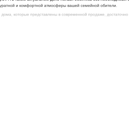
ккуратной и комфортной атмосферы вашей семейной обители.
 дома, которые представлены в современной продаже, достаточно 
а: разновидности и применение
их изделий можно условно подразделить на несколько групп проду
ниверсальной специфики – к ним относят спреи, салфетки, различн
я стекол – с их помощью можно поддерживать чистоту оконных рам
ля стирки, мытья посуды и различных поверхностей;
ают твердые или жидкие, для воздуха и белья;
 и душа – к ним относят специальные ароматические таблетки и т
положительно воздействующую на кожу тела, пену;
вых продуктов – это многоразовые силиконовые сумки и пакеты, в
 воды и других жидкостей – бутылки и канистры.