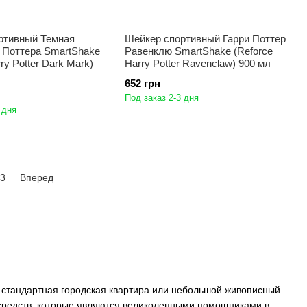
ртивный Темная
Шейкер спортивный Гарри Поттер
и Поттера SmartShake
Равенклю SmartShake (Reforce
ry Potter Dark Mark)
Harry Potter Ravenclaw) 900 мл
652 грн
Под заказ 2-3 дня
 дня
3
Вперед
, стандартная городская квартира или небольшой живописный
х средств, которые являются великолепными помощниками в