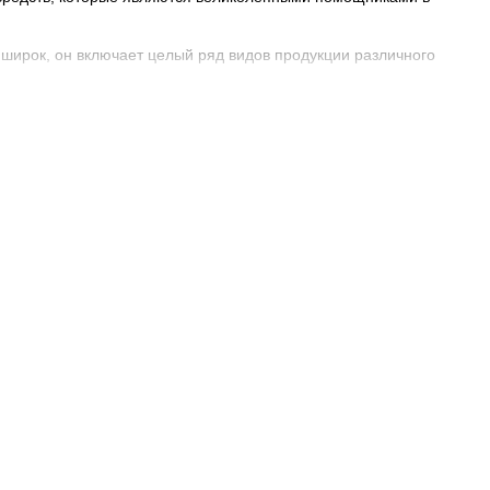
широк, он включает целый ряд видов продукции различного
ктов, соответственно их целевого использования:
ые очистители, пятновыводители;
, зеркал, хрустальной и стеклянной посуды;
ак называемые «бомбочки» для ванны, создающие эффектную,
ыполненные из экологически безопасных материалов;