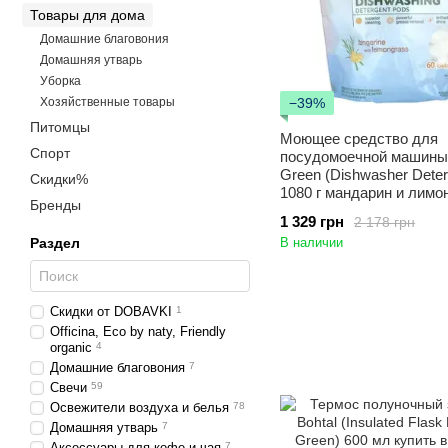
Товары для дома
Домашние благовония
Домашняя утварь
Уборка
Хозяйственные товары
−39%
Питомцы
Моющее средство для
Спорт
посудомоечной машины
Green (Dishwasher Deter
Скидки%
1080 г мандарин и лимо
Бренды
1 329 грн
2 178 грн
Раздел
В наличии
Скидки от DOBAVKI
1
Officina, Eco by naty, Friendly
organic
4
Домашние благовония
7
Свечи
59
Освежители воздуха и белья
78
Домашняя утварь
7
Аксессуары для кофе и чая
7