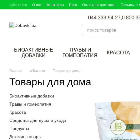
Перейти к основному контенту
🌿Каталог
О нас
Контакты
Блог
Оплата и доставка
Отзывы о 
DOBAVKI в СМИ
Партнерская программа
Подбор добавок
044 333-94-27,
0 800 3
БИОАКТИВНЫЕ
ТРАВЫ И
КРАСОТА
ДОБАВКИ
ГОМЕОПАТИЯ
Главная
🌿Каталог
Товары для дома
Товары для дома
Биоактивные добавки
Травы и гомеопатия
Красота
Средства для душа и ухода
Продукты
Детские товары