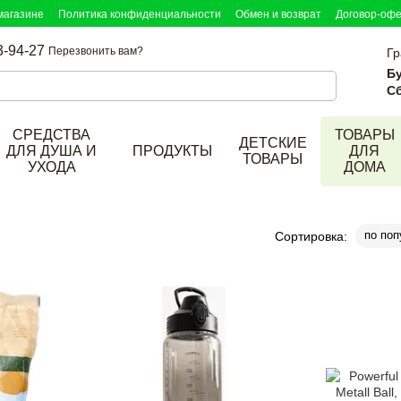
магазине
Политика конфиденциальности
Обмен и возврат
Договор-оф
3-94-27
Перезвонить вам?
Гр
Б
Сб
СРЕДСТВА
ТОВАРЫ
ДЕТСКИЕ
ДЛЯ ДУША И
ПРОДУКТЫ
ДЛЯ
ТОВАРЫ
УХОДА
ДОМА
по поп
Сортировка: