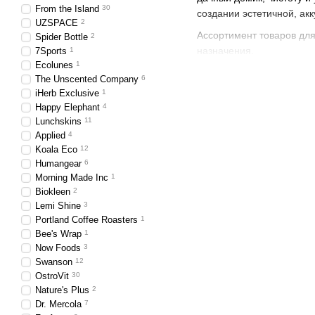
From the Island
30
создании эстетичной, а
UZSPACE
2
Ассортимент товаров для
Spider Bottle
2
назначения.
7Sports
1
Ecolunes
1
The Unscented Company
6
iHerb Exclusive
1
Товары для дом
Happy Elephant
4
Lunchskins
11
Applied
4
Категорию соответствующ
Koala Eco
12
Humangear
6
чистящие средства у
Morning Made Inc
1
средства для очищени
Biokleen
2
Lemi Shine
3
моющие средства – д
Portland Coffee Roasters
1
освежители – они быв
Bee's Wrap
1
Now Foods
3
средства для ванной
Swanson
12
приятно пахнущую и 
OstroVit
30
Nature's Plus
2
контейнеры для пище
Dr. Mercola
7
емкости для хранения