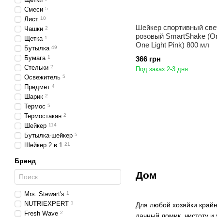
Смеси
5
Лист
10
Шейкер спортивный све
Чашки
2
розовый SmartShake (Or
Щетка
1
One Light Pink) 800 мл
Бутылка
49
Бумага
1
366 грн
Стельки
2
Под заказ 2-3 дня
Освежитель
5
Предмет
4
Шарик
2
Термос
5
Термостакан
2
Шейкер
114
Бутылка-шейкер
5
Шейкер 2 в 1
21
Бренд
Дом
Mrs. Stewart's
1
NUTRIEXPERT
1
Для любой хозяйки крайн
Fresh Wave
2
дачный домик, чистоту и