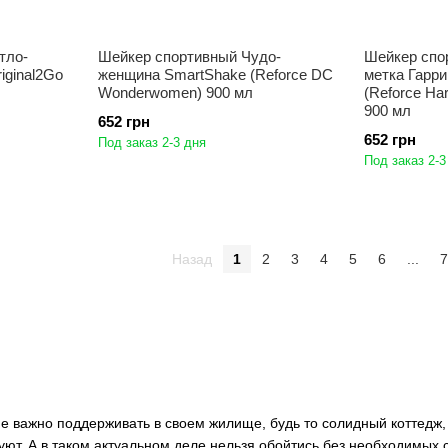
тло-
Шейкер спортивный Чудо-
Шейкер спо
iginal2Go
женщина SmartShake (Reforce DC
метка Гарр
Wonderwomen) 900 мл
(Reforce Har
900 мл
652 грн
652 грн
Под заказ 2-3 дня
Под заказ 2-3
Назад
1
2
3
4
5
6
...
7
е важно поддерживать в своем жилище, будь то солидный коттедж
 уют. А в таком актуальном деле нельзя обойтись без необходимы