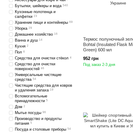
Бутылки, шейкеры и вода
540
Кухонные полотенца и
салфетки
23
Хранение пищи и контейнеры
69
Уборка
29
Домашнее хозяйство
16
Термос полуночный зе
Ванна и душ
14
Bohtal (Insulated Flask M
Кухня
2
Green) 600 мл
Пол
6
Средства для очистки стёкол
4
952 грн
Средство для очистки
Под заказ 2-3 дня
поверхностей
46
Универсальные чистящие
средства
54
Чистящие средства для ковров
и удаления запаха
19
Вспомогательные
принадлежности
5
Дом
2
Мытье посуды
96
Производство и продукты
питания
5
Посуда и столовые приборы
54