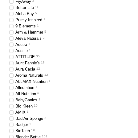
FryAway
3
Better Life
11
Эти и многие другие вид
Aloha Bay
5
Purely Inspired
1
9 Elements
1
Форма выпуска 
Arm & Hammer
5
Aleva Naturals
2
Asutra
1
Выпускаются чистящие и 
Aussie
1
ATTITUDE
35
Они могут иметь форму жи
Aunt Fannie's
18
Стоимость товаров для ч
Aura Cacia
12
качеству.
Aroma Naturals
12
ALLMAX Nutrition
1
Allnutrition
1
Почему купить 
All Nutrition
6
BabyGanics
2
Bio Kleen
10
AMIX
1
Мы предлагаем соответс
Bad Air Sponge
2
известные зарубежные бр
Badger
1
Ассортимент представлен
BioTech
19
понадобится некоторые 
Blender Bottle
109