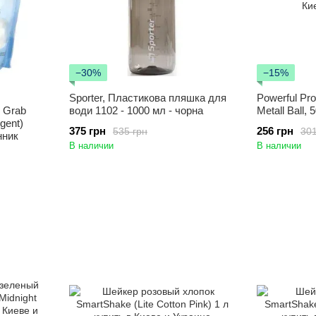
−30%
−15%
Sporter, Пластикова пляшка для
Powerful Pro
 Grab
води 1102 - 1000 мл - чорна
Metall Ball, 
gent)
375 грн
256 грн
535 грн
301
нник
В наличии
В наличии