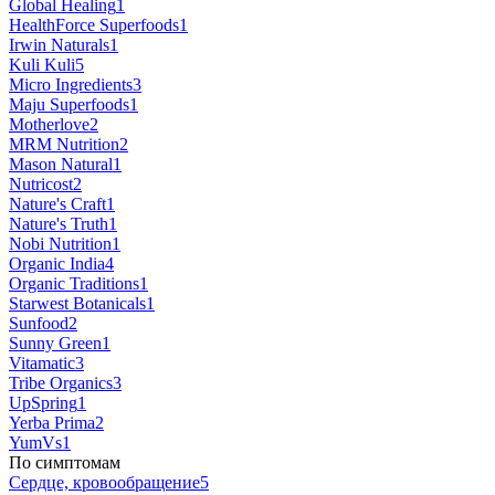
Global Healing
1
HealthForce Superfoods
1
Irwin Naturals
1
Kuli Kuli
5
Micro Ingredients
3
Maju Superfoods
1
Motherlove
2
MRM Nutrition
2
Mason Natural
1
Nutricost
2
Nature's Craft
1
Nature's Truth
1
Nobi Nutrition
1
Organic India
4
Organic Traditions
1
Starwest Botanicals
1
Sunfood
2
Sunny Green
1
Vitamatic
3
Tribe Organics
3
UpSpring
1
Yerba Prima
2
YumVs
1
По симптомам
Сердце, кровообращение
5