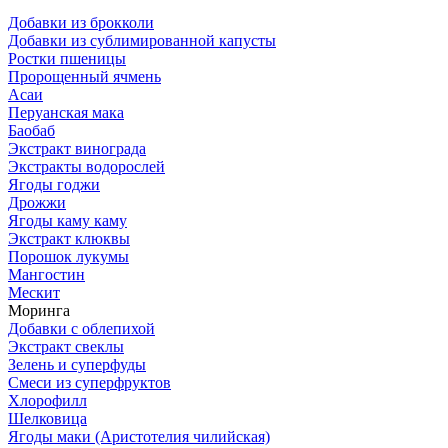
Добавки из брокколи
Добавки из сублимированной капусты
Ростки пшеницы
Пророщенный ячмень
Асаи
Перуанская мака
Баобаб
Экстракт винограда
Экстракты водорослей
Ягоды годжи
Дрожжи
Ягоды каму каму
Экстракт клюквы
Порошок лукумы
Мангостин
Мескит
Моринга
Добавки с облепихой
Экстракт свеклы
Зелень и суперфуды
Смеси из суперфруктов
Хлорофилл
Шелковица
Ягоды маки (Аристотелия чилийская)