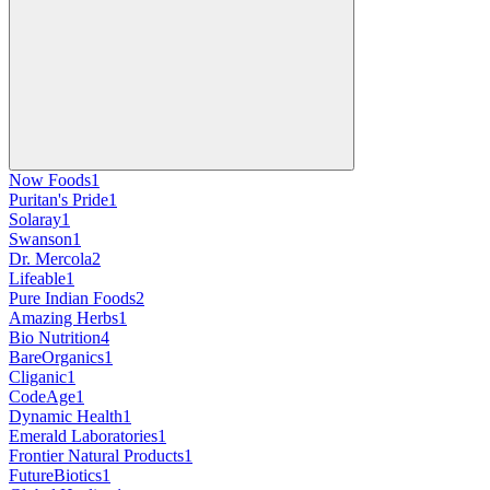
Now Foods
1
Puritan's Pride
1
Solaray
1
Swanson
1
Dr. Mercola
2
Lifeable
1
Pure Indian Foods
2
Amazing Herbs
1
Bio Nutrition
4
BareOrganics
1
Cliganic
1
CodeAge
1
Dynamic Health
1
Emerald Laboratories
1
Frontier Natural Products
1
FutureBiotics
1