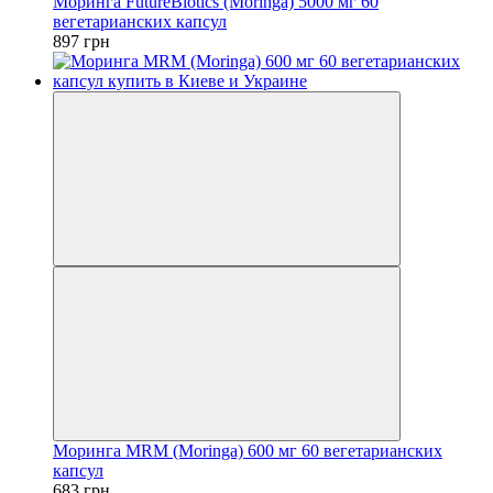
Моринга FutureBiotics (Moringa) 5000 мг 60
вегетарианских капсул
897 грн
Моринга MRM (Moringa) 600 мг 60 вегетарианских
капсул
683 грн