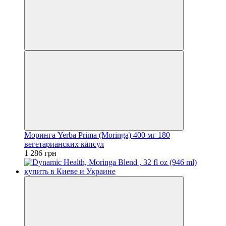
Моринга Yerba Prima (Moringa) 400 мг 180
вегетарианских капсул
1 286 грн