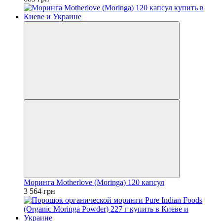
Моринга Motherlove (Moringa) 120 капсул
3 564 грн