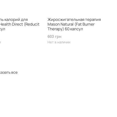
ь калорий для
Жиросжигательная терапия
ealth Direct (Reducit
Mason Natural (Fat Burner
сул
Therapy) 60 капсул
603 грн
и
Нет в наличии
азать все