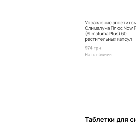
Управление аппетито
Слималума Плюс Now 
(Slimaluma Plus) 60
растительных капсул
974 грн
Нет в наличии
Таблетки для с