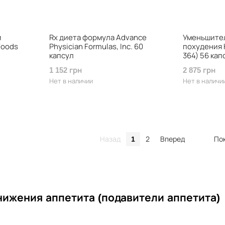
м
Rx диета формула Advance
Уменьшител
Foods
Physician Formulas, Inc. 60
похудения H
капсул
364) 56 кап
1 152 грн
2 875 грн
Нет в наличии
Нет в наличи
Назад
2
Вперед
Пок
1
нижения аппетита (подавители аппетита)