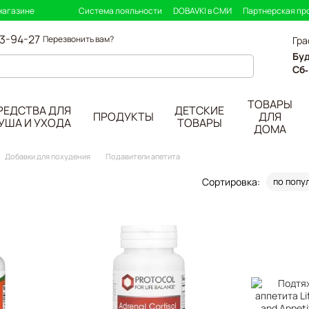
магазине
Система лояльности
DOBAVKI в СМИ
Партнерская пр
33-94-27
Перезвонить вам?
Гра
Бу
Сб-
ТОВАРЫ
РЕДСТВА ДЛЯ
ДЕТСКИЕ
ПРОДУКТЫ
ДЛЯ
УША И УХОДА
ТОВАРЫ
ДОМА
Добавки для похудения
Подавители апетита
Сортировка:
по попу