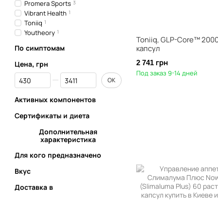
Promera Sports
3
Vibrant Health
1
Toniiq
1
Youtheory
1
Toniiq, GLP-Core™ 2000
капсул
По симптомам
2 741 грн
Цена, грн
Под заказ 9-14 дней
От Цена, грн
До Цена, грн
OK
Активных компонентов
Сертификаты и диета
Дополнительная
характеристика
Для кого предназначено
Вкус
Доставка в