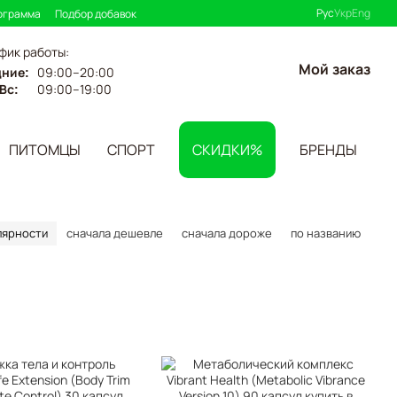
Рус
Укр
Eng
ограмма
Подбор добавок
фик работы:
Мой заказ
09:00–20:00
дние:
09:00–19:00
Вс:
ПИТОМЦЫ
СПОРТ
СКИДКИ%
БРЕНДЫ
лярности
сначала дешевле
сначала дороже
по названию