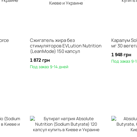
orce
Сжигатель жира без
Каралум Sol
стимуляторов EVLution Nutrition
мг 30 веге
(LeanMode) 150 капсул
1 948 грн
1 872 грн
Под заказ 9-
Под заказ 9-14 дней