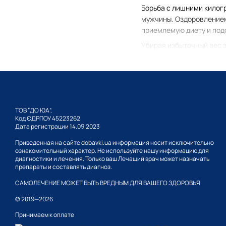
Борьба с лишними килог
мужчины. Оздоровлением 
приемлемую диету и под
Убирая избыточный вес 
программ с кардио нагр
снижает потребность
уменьшается естеств
происходит регуляци
ТОВ “ДО ЮА”,
жиры сжигаются быст
Код ЄДРПОУ 45223262
Дата регистрации 14.09.2023
Приведенная на сайте dobavki.ua информация носит исключительно
ознакомительный характер. Не используйте нашу информацию для
Кому подойдут
диагностики и лечения. Только ваш Лечащий врач может назначать
препараты и составлять диагноз.
При выборе препарата н
САМОЛЕЧЕНИЕ МОЖЕТ БЫТЬ ВРЕДНЫМ ДЛЯ ВАШЕГО ЗДОРОВЬЯ
аллергических реакций.
© 2019—2026
варианта.
Принимаем к оплате
Таблетки для уменьшени