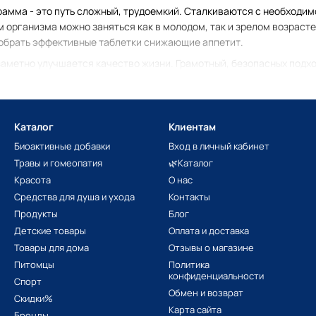
рамма - это путь сложный, трудоемкий. Сталкиваются с необходим
организма можно заняться как в молодом, так и зрелом возрасте.
обрать эффективные таблетки снижающие аппетит.
заметно улучшается качество жизни. Грамотный, безопасных подх
узкой, использование натуральных препаратов для снижения аппет
 в постоянном приеме пищи, удовлетворении чувства голода;
енное всасывание полезных веществ (соответственно калорий по
Каталог
Клиентам
я метаболических процессов;
Биоактивные добавки
Вход в личный кабинет
Травы и гомеопатия
🌿Каталог
рее, происходит вывод шлаков.
Красота
О нас
Средства для душа и ухода
Контакты
 БАДы для снижения аппетита?
Продукты
Блог
Детские товары
Оплата и доставка
Товары для дома
Отзывы о магазине
ужно руководствоваться индивидуальными особенностями организ
Питомцы
Политика
 По этой причине, необходимо проконсультироваться с врачом дл
конфиденциальности
Спорт
Обмен и возврат
Скидки%
я аппетита, борьбы с ожирением и лишним весом НЕ рекомендует
Карта сайта
Бренды