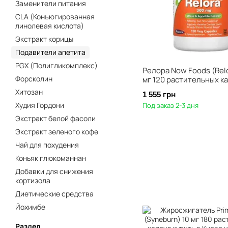
Заменители питания
CLA (Конъюгированная
линолевая кислота)
Экстракт корицы
Подавители апетита
PGX (Полигликомплекс)
Релора Now Foods (Relo
Форсколин
мг 120 растительных к
Хитозан
1 555 грн
Худия Гордони
Под заказ 2-3 дня
Экстракт белой фасоли
Экстракт зеленого кофе
Чай для похудения
Коньяк глюкоманнан
Добавки для снижения
кортизола
Диетические средства
Йохимбе
Раздел