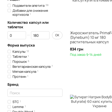
Подавители апетита
38
Добавки для снижения
кортизола
1
Количество капсул или
таблеток
Жиросжигатель PrimaF
От Количество капсул или таблеток
До Количество капсул или таблеток
OK
(Syneburn) 10 мг 180
растительных капсул
Форма выпуска
834 грн
Капсулы
12
Под заказ 9-14 дней
Таблетки
1
Порошок
6
Вегетарианская капсула
7
Мягкая капсула
1
Протеин
1
Бренд
STC
1
Lemme
1
Double Wood
1