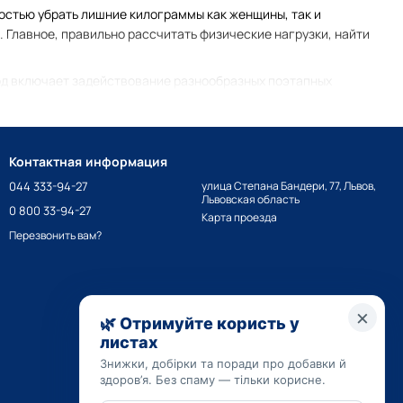
остью убрать лишние килограммы как женщины, так и
 Главное, правильно рассчитать физические нагрузки, найти
од включает задействование разнообразных поэтапных
ита. Комплексное воздействие данной группы биодобавок:
падает также меньшее количество);
Контактная информация
044 333-94-27
улица Степана Бандери, 77, Львов,
Львовская область
0 800 33-94-27
Карта проезда
Перезвонить вам?
ма, учитывать наличие определенных заболеваний,
я устранения риском и подбора максимально эффективного
ся принимать без профессиональной рекомендации.