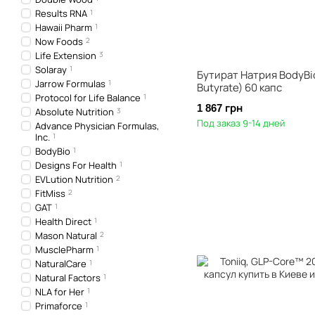
Results RNA
1
Hawaii Pharm
1
Now Foods
2
Life Extension
3
Solaray
1
Бутират Натрия BodyBi
Jarrow Formulas
1
Butyrate) 60 капс
Protocol for Life Balance
1
1 867 грн
Absolute Nutrition
3
Под заказ 9-14 дней
Advance Physician Formulas,
Inc.
1
BodyBio
1
Designs For Health
1
EVLution Nutrition
2
FitMiss
2
GAT
1
Health Direct
1
Mason Natural
2
MusclePharm
1
NaturalCare
1
Natural Factors
1
NLA for Her
1
Primaforce
1