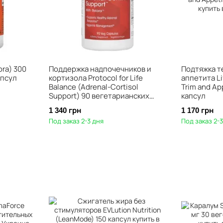
ra) 300
Поддержка надпочечников и
Подтяжка т
апсул
кортизола Protocol for Life
аппетита Li
Balance (Adrenal-Cortisol
Trim and Ap
Support) 90 вегетарианских
капсул
капсул
1 340 грн
1 170 грн
Под заказ 2-3 дня
Под заказ 2-