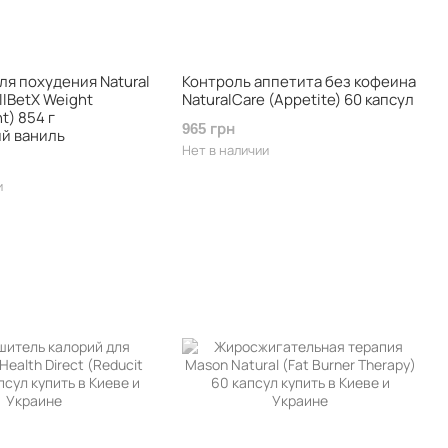
ля похудения Natural
Контроль аппетита без кофеина
llBetX Weight
NaturalCare (Appetite) 60 капсул
) 854 г
965 грн
й ваниль
Нет в наличии
и