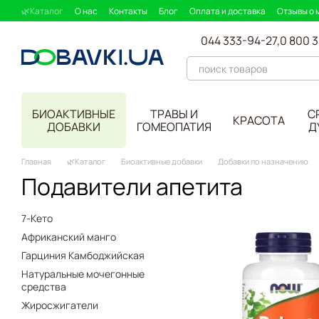
Перейти к основному контенту
🌿Каталог
О нас
Контакты
Блог
Оплата и доставка
Отзывы о 
044 333-94-27,
0 800 
БИОАКТИВНЫЕ
ТРАВЫ И
С
КРАСОТА
ДОБАВКИ
ГОМЕОПАТИЯ
Д
Главная
🌿Каталог
Биоактивные добавки
Добавки по назначению
Подавители апетита
7-Кето
Африканский манго
Гарциния Камбоджийская
Натуральные мочегонные
средства
Жиросжигатели