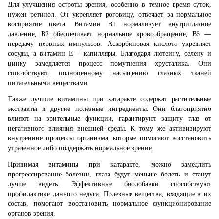
Для улучшения остроты зрения, особенно в темное время суток,
нужен ретинол. Он укрепляет роговицу, отвечает за нормальное
восприятие цвета. Витамин В1 нормализует внутриглазное
давление, В2 обеспечивает нормальное кровообращение, В6 —
передачу нервных импульсов. Аскорбиновая кислота укрепляет
сосуды, а витамин Е – капилляры. Благодаря лютеину, селену и
цинку замедляется процесс помутнения хрусталика. Они
способствуют полноценному насыщению глазных тканей
питательными веществами.
Также лучшие витамины при катаракте содержат растительные
экстракты и другие полезные ингредиенты. Они благоприятно
влияют на зрительные функции, гарантируют защиту глаз от
негативного влияния внешней среды. К тому же активизируют
внутренние процессы организма, которые помогают восстановить
утраченное либо поддержать нормальное зрение.
Принимая витамины при катаракте, можно замедлить
прогрессирование болезни, глаза будут меньше болеть и станут
лучше видеть. Эффективные биодобавки способствуют
профилактике данного недуга. Полезные вещества, входящие в их
состав, помогают восстановить нормальное функционирование
органов зрения.