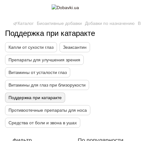
🌿Каталог
Биоактивные добавки
Добавки по назначению
В
Поддержка при катаракте
Капли от сухости глаз
Зеаксантин
Препараты для улучшения зрения
Витамины от усталости глаз
Витамины для глаз при близорукости
Поддержка при катаракте
Противоотечные препараты для носа
Средства от боли и звона в ушах
Фильтр
По популярности