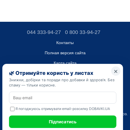
044 333-94-27
0 800 33-94-27
Контакты
Полная версия сайта
Карта сайта
ТОВ “ДО ЮА”,
Код ЄДРПОУ 45223262
Дата регистрации 14.09.2023
Приведенная на сайте dobavki.ua информация носит
исключительно ознакомительный характер. Не используйте
нашу информацию для диагностики и лечения. Только ваш
Лечащий врач может назначать препараты и составлять диагноз.
САМОЛЕЧЕНИЕ МОЖЕТ БЫТЬ ВРЕДНЫМ ДЛЯ ВАШЕГО