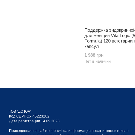
Поддержка эндокринно
для женщин Vita Logic 
Formula) 120 вегетариа
капсул
1 988 грн
Нет в наличии
ТОВ “ДО ЮА”,
Код ЄДРПОУ 45223262
Дата регистрации 14.09.2023
Приведенная на сайте dobavki.ua информация носит исключительно