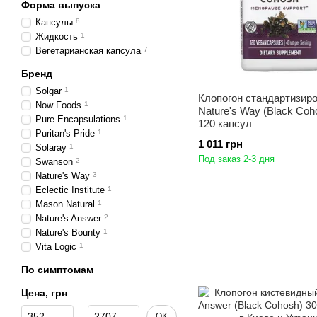
Форма выпуска
Капсулы
8
Жидкость
1
Вегетарианская капсула
7
Бренд
Solgar
1
Клопогон стандартизир
Now Foods
1
Nature's Way (Black Coh
Pure Encapsulations
1
120 капсул
Puritan's Pride
1
1 011 грн
Solaray
1
Под заказ 2-3 дня
Swanson
2
Nature's Way
3
Eclectic Institute
1
Mason Natural
1
Nature's Answer
2
Nature's Bounty
1
Vita Logic
1
По симптомам
Цена, грн
От Цена, грн
До Цена, грн
OK