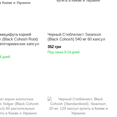
имицифуга корней
Черный Стеблелист Swanson
y (Black Cohosh Root)
(Black Cohosh) 540 мг 60 капсул
вегетарианских капсул
352 грн
Под заказ 9-14 дней
4 дней