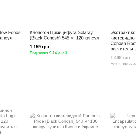
Now Foods
Клопогон Цимицифуга Solaray
Экстракт ко
капсул
(Black Cohosh) 545 мг 120 капсул
кистевидног
Cohosh Root
1 159 грн
растительн
Под заказ 9-14 дней
1 498 грн
Нет в наличи