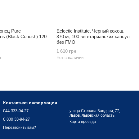
онец Pure
Eclectic Institute, Черный кохош,
ons (Black Cohosh) 120
370 мг, 100 вегетарианских капсул
без ГМО
1 610 грн
и
Нет в наличии
Контактная информация
044 333-94-27
улица Степана Бандери, 77,
Львов, Львовская область
0 800 33-94-27
Карта проезда
Перезвонить вам?