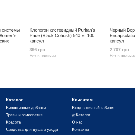
й системы
Клопогон кистевидный Puritan's
Черный Вор
(Women's
Pride (Black Cohosh) 540 мг 100
Encapsulati
нских
капсул
капсул
396 грн
2 707 грн
Нет в наличии
Нет в наличи
Каталог
Клиентам
Биоактивные добавки
Вход в личный кабинет
Травы и гомеопатия
🌿Каталог
Красота
О нас
Средства для душа и ухода
Контакты