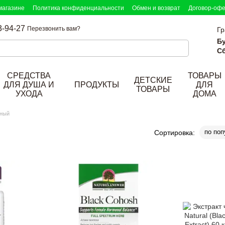
магазине
Политика конфиденциальности
Обмен и возврат
Договор-оф
3-94-27
Перезвонить вам?
Гр
Б
Сб
СРЕДСТВА
ТОВАРЫ
ДЕТСКИЕ
ДЛЯ ДУША И
ПРОДУКТЫ
ДЛЯ
ТОВАРЫ
УХОДА
ДОМА
дный
по поп
Сортировка: