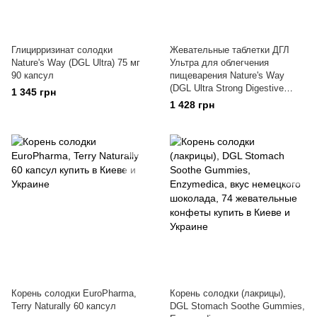
Глицирризинат солодки
Жевательные таблетки ДГЛ
Nature's Way (DGL Ultra) 75 мг
Ультра для облегчения
90 капсул
пищеварения Nature's Way
(DGL Ultra Strong Digestive
1 345 грн
Relief) 75 мг 90 жевательных
1 428 грн
таблеток немецкий шоколад
Корень солодки EuroPharma,
Корень солодки (лакрицы),
Terry Naturally 60 капсул
DGL Stomach Soothe Gummies,