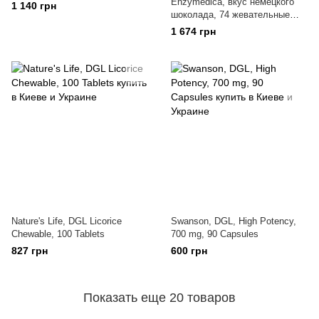
Enzymedica, вкус немецкого
1 140 грн
шоколада, 74 жевательные
конфеты
1 674 грн
Nature's Life, DGL Licorice
Swanson, DGL, High Potency,
Chewable, 100 Tablets
700 mg, 90 Capsules
827 грн
600 грн
Показать еще 20 товаров