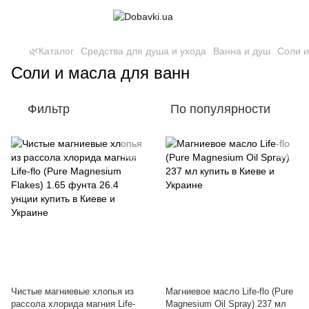
🌿Каталог
Средства для душа и ухода
Ванна и душ
Соли и
Соли и масла для ванн
Фильтр
По популярности
Чистые магниевые хлопья из
Магниевое масло Life-flo (Pure
рассола хлорида магния Life-
Magnesium Oil Spray) 237 мл