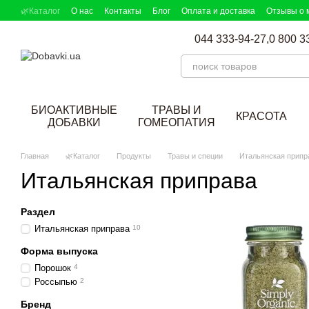
Перейти к основному контенту
🌿Каталог
О нас
Контакты
Блог
Оплата и доставка
Отзывы о 
DOBAVKI в СМИ
Партнерская программа
Подбор добавок
044 333-94-27,
0 800 3
БИОАКТИВНЫЕ
ТРАВЫ И
КРАСОТА
ДОБАВКИ
ГОМЕОПАТИЯ
Главная
🌿Каталог
Продукты
Травы и специи
Итальянская припр
Итальянская приправа
Раздел
Итальянская приправа
10
Форма выпуска
Порошок
4
Россыпью
2
Бренд