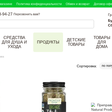
магазине
Политика конфиденциальности
Обмен и возврат
Договор-оф
3-94-27
Перезвонить вам?
Гр
Б
Сб
СРЕДСТВА
ТОВАРЫ
ДЕТСКИЕ
ДЛЯ ДУША И
ПРОДУКТЫ
ДЛЯ
ТОВАРЫ
УХОДА
ДОМА
ава
по поп
Сортировка: