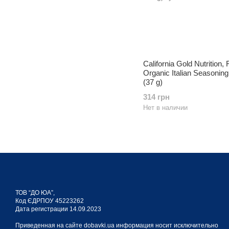
California Gold Nutrition,
Organic Italian Seasoning
(37 g)
314 грн
Нет в наличии
ТОВ “ДО ЮА”,
Код ЄДРПОУ 45223262
Дата регистрации 14.09.2023
Приведенная на сайте dobavki.ua информация носит исключительно