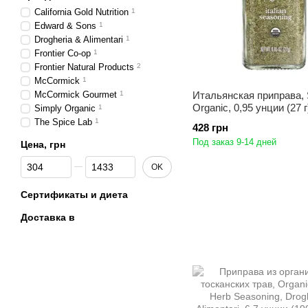
California Gold Nutrition
1
Edward & Sons
1
Drogheria & Alimentari
1
Frontier Co-op
1
Frontier Natural Products
2
McCormick
1
McCormick Gourmet
1
Итальянская приправа, 
Organic, 0,95 унции (27 г
Simply Organic
1
The Spice Lab
1
428 грн
Под заказ 9-14 дней
Цена, грн
От Цена, грн
До Цена, грн
OK
Сертификаты и диета
Доставка в