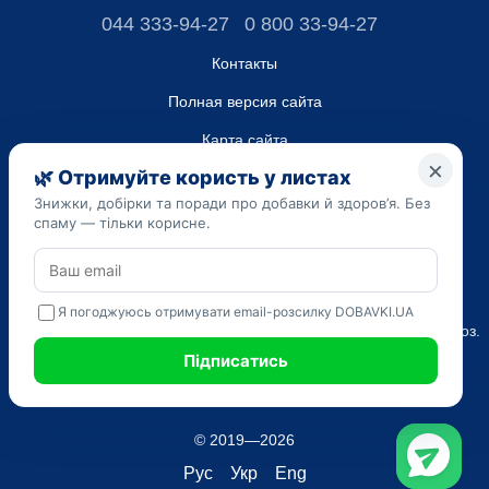
044 333-94-27
0 800 33-94-27
Контакты
Полная версия сайта
Карта сайта
ТОВ “ДО ЮА”,
Код ЄДРПОУ 45223262
Дата регистрации 14.09.2023
Приведенная на сайте dobavki.ua информация носит
исключительно ознакомительный характер. Не используйте
нашу информацию для диагностики и лечения. Только ваш
Лечащий врач может назначать препараты и составлять диагноз.
САМОЛЕЧЕНИЕ МОЖЕТ БЫТЬ ВРЕДНЫМ ДЛЯ ВАШЕГО
ЗДОРОВЬЯ
© 2019—2026
Рус
Укр
Eng