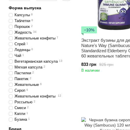
Форма выпуска
Капсулы
8
Таблетки
8
Порошок
2
−10%
Жидкость
34
Жевательные конфеты
7
Экстракт бузины для д
Спрей
1
Nature's Way (Sambucus 
Леденцы
6
Standardized Elderberry
Чай
1
60 жевательных таблет
Вегетарианская капсула
13
833 грн
925 грн
Мягкая капсула
2
В наличии
Пастилки
2
Пакетик
2
Жевательные
6
Сироп
6
Жевательные конфеты
12
Россыпью
2
Смеси
2
Капли
1
Бузина
1
Бренд