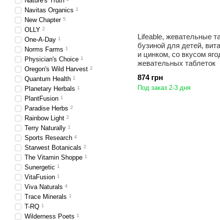
Nature's Truth
Navitas Organics
1
New Chapter
5
OLLY
2
Lifeable, жевательные т
One-A-Day
1
бузиной для детей, вит
Norms Farms
1
и цинком, со вкусом яго
Physician's Choice
1
жевательных таблеток
Oregon's Wild Harvest
2
874 грн
Quantum Health
1
Под заказ 2-3 дня
Planetary Herbals
1
PlantFusion
1
Paradise Herbs
2
Rainbow Light
2
Terry Naturally
1
Sports Research
4
Starwest Botanicals
2
The Vitamin Shoppe
1
Sunergetic
1
VitaFusion
1
Viva Naturals
4
Trace Minerals
1
T-RQ
1
Wilderness Poets
1