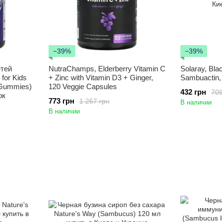
−39%
−39%
етей
NutraChamps, Elderberry Vitamin C
Solaray, Bla
for Kids
+ Zinc with Vitamin D3 + Ginger,
Sambuactin,
 Gummies)
120 Veggie Capsules
432 грн
709
ок
773 грн
1 267 грн
В наличии
В наличии