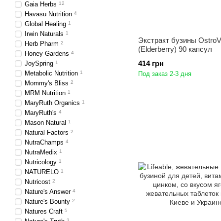
Gaia Herbs
12
Havasu Nutrition
4
Global Healing
1
Irwin Naturals
1
Экстракт бузины OstroV
Herb Pharm
2
(Elderberry) 90 капсул
Honey Gardens
4
414 грн
JoySpring
1
Metabolic Nutrition
1
Под заказ 2-3 дня
Mommy's Bliss
2
MRM Nutrition
1
MaryRuth Organics
1
MaryRuth's
4
Mason Natural
1
Natural Factors
2
NutraChamps
4
NutraMedix
1
Nutricology
1
NATURELO
1
Nutricost
2
Nature's Answer
4
Nature's Bounty
2
Natures Craft
5
3