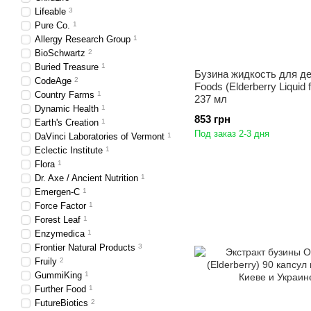
Lifeable
3
Pure Co.
1
Allergy Research Group
1
BioSchwartz
2
Buried Treasure
1
Бузина жидкость для д
CodeAge
2
Foods (Elderberry Liquid f
Country Farms
1
237 мл
Dynamic Health
1
853 грн
Earth's Creation
1
Под заказ 2-3 дня
DaVinci Laboratories of Vermont
1
Eclectic Institute
1
Flora
1
Dr. Axe / Ancient Nutrition
1
Emergen-C
1
Force Factor
1
Forest Leaf
1
Enzymedica
1
Frontier Natural Products
3
Fruily
2
GummiKing
1
Further Food
1
FutureBiotics
2