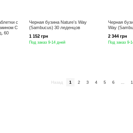
аблетки с
Черная бузина Nature's Way
Черная бузи
амином C
(Sambucus) 30 леденцов
Way (Sambu
д, 60
1 152 грн
2 344 грн
Под заказ 9-14 дней
Под заказ 9-1
Назад
1
2
3
4
5
6
...
1