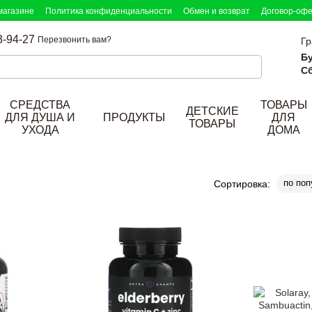
магазине
Политика конфиденциальности
Обмен и возврат
Договор-оф
3-94-27
Перезвонить вам?
Гр
Б
Сб
СРЕДСТВА
ТОВАРЫ
ДЕТСКИЕ
ДЛЯ ДУША И
ПРОДУКТЫ
ДЛЯ
ТОВАРЫ
УХОДА
ДОМА
по поп
Сортировка: