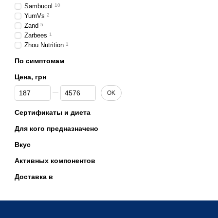
Sambucol
10
YumVs
2
Zand
5
Zarbees
1
Zhou Nutrition
1
По симптомам
Цена, грн
От Цена, грн
До Цена, грн
OK
Сертификаты и диета
Для кого предназначено
Вкус
Активных компонентов
Доставка в