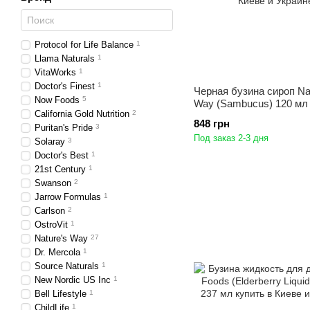
Protocol for Life Balance
1
Llama Naturals
1
VitaWorks
1
Doctor's Finest
1
Черная бузина сироп Na
Now Foods
5
Way (Sambucus) 120 мл
California Gold Nutrition
2
848 грн
Puritan's Pride
3
Под заказ 2-3 дня
Solaray
3
Doctor's Best
1
21st Century
1
Swanson
2
Jarrow Formulas
1
Carlson
2
OstroVit
1
Nature's Way
27
Dr. Mercola
1
Source Naturals
1
New Nordic US Inc
1
Bell Lifestyle
1
ChildLife
1