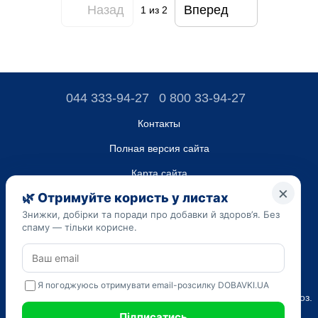
Назад
Вперед
1
из 2
044 333-94-27
0 800 33-94-27
Контакты
Полная версия сайта
Карта сайта
ТОВ “ДО ЮА”,
Код ЄДРПОУ 45223262
Дата регистрации 14.09.2023
Приведенная на сайте dobavki.ua информация носит
исключительно ознакомительный характер. Не используйте
нашу информацию для диагностики и лечения. Только ваш
Лечащий врач может назначать препараты и составлять диагноз.