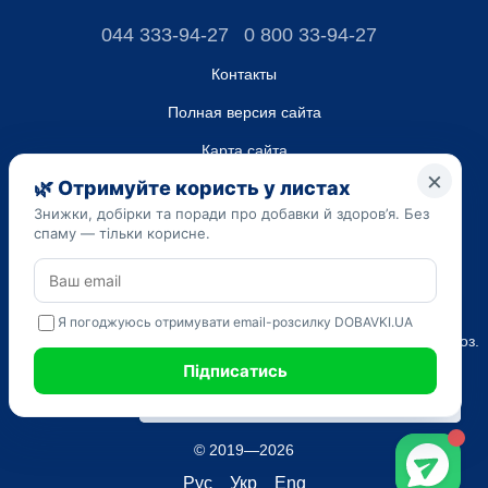
044 333-94-27
0 800 33-94-27
Контакты
Полная версия сайта
Карта сайта
ТОВ “ДО ЮА”,
Код ЄДРПОУ 45223262
Дата регистрации 14.09.2023
Приведенная на сайте dobavki.ua информация носит
исключительно ознакомительный характер. Не используйте
нашу информацию для диагностики и лечения. Только ваш
Лечащий врач может назначать препараты и составлять диагноз.
САМОЛЕЧЕНИЕ МОЖЕТ БЫТЬ ВРЕДНЫМ ДЛЯ ВАШЕГО
ЗДОРОВЬЯ
© 2019—2026
Рус
Укр
Eng