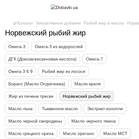
🌿Каталог
Биоактивные добавки
Рыбий жир и масла
Норве
Норвежский рыбий жир
Омега-3
Омега-3 из водорослей
ДГК (Докозагексаеновая кислота)
Омега-7
Омега 3 6 9
Рыбий жир из лосося
Бораго (Масло Огуречника)
Масло криля
Жир из печени трески
Норвежский рыбий жир
Масло льна
Тыквенное масло
Экстракт конопли
Масло черной смородины
Масло черного тмина
Масло грецкого ореха
Масло орегано
Масло МСТ