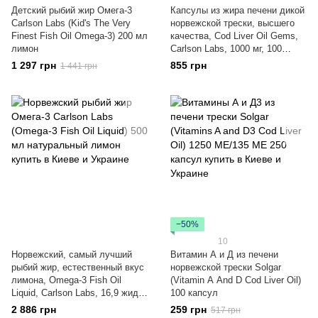
Детский рыбий жир Омега-3
Капсулы из жира печени дикой
Carlson Labs (Kid's The Very
норвежской трески, высшего
Finest Fish Oil Omega-3) 200 мл
качества, Cod Liver Oil Gems,
лимон
Carlson Labs, 1000 мг, 100
гелевых капсул
1 297 грн
855 грн
1 441 грн
−50%
10
Норвежский, самый лучший
Витамин А и Д из печени
рыбий жир, естественный вкус
норвежской трески Solgar
лимона, Omega-3 Fish Oil
(Vitamin А And D Cod Liver Oil)
Liquid, Carlson Labs, 16,9 жидк.
100 капсул
унц. (500 мл)
2 886 грн
259 грн
517 грн