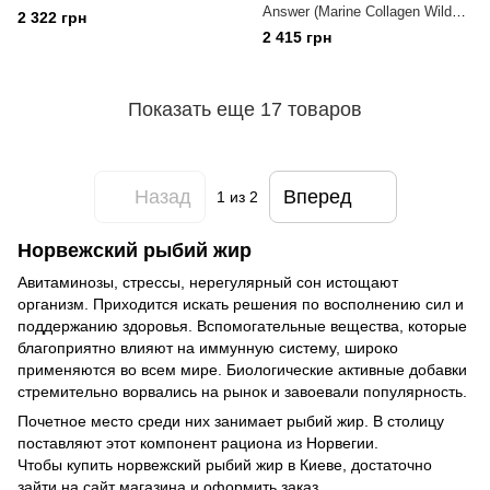
Answer (Marine Collagen Wild
2 322 грн
Caught Norwegian Cod
2 415 грн
Unflavored) 137 г
Показать еще 17 товаров
Назад
Вперед
1
из 2
Норвежский рыбий жир
Авитаминозы, стрессы, нерегулярный сон истощают
организм. Приходится искать решения по восполнению сил и
поддержанию здоровья. Вспомогательные вещества, которые
благоприятно влияют на иммунную систему, широко
применяются во всем мире. Биологические активные добавки
стремительно ворвались на рынок и завоевали популярность.
Почетное место среди них занимает рыбий жир. В столицу
поставляют этот компонент рациона из Норвегии.
Чтобы купить норвежский рыбий жир в Киеве, достаточно
зайти на сайт магазина и оформить заказ.