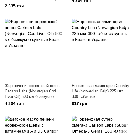
4 304 грн
250 мл
2 335 грн
Жир печени норвежской щепы
Норвежская ламинария Country
Carlson Labs (Norwegian Cod
Life (Norwegian Kelp) 225 мкг
Liver Oil) 500 мл безвкусно
300 таблеток
4 304 грн
917 грн