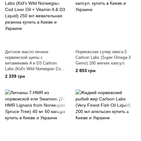
Детское масло печени
Норвежская супер омега-3
норвежской щепы с
Carlson Labs (Super Omega-3
витаминами A и D3 Carlson
Gems) 180 мягких капсул.
Labs (Kid's Wild Norwegian Cod
2 853 грн
Liver Oil + Vitamin A & D3
2 339 грн
Liquid) 250 мл жевательная
резинка