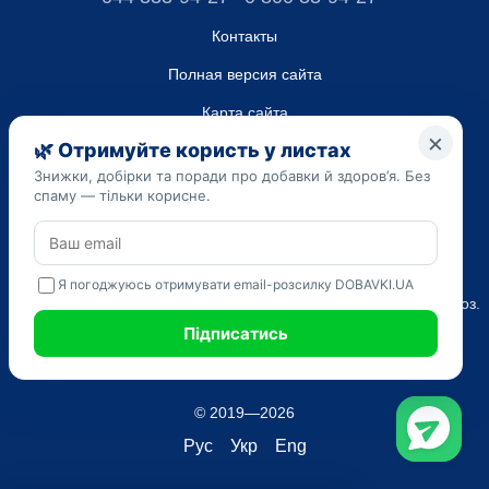
Контакты
Полная версия сайта
Карта сайта
ТОВ “ДО ЮА”,
Код ЄДРПОУ 45223262
Дата регистрации 14.09.2023
Приведенная на сайте dobavki.ua информация носит
исключительно ознакомительный характер. Не используйте
нашу информацию для диагностики и лечения. Только ваш
Лечащий врач может назначать препараты и составлять диагноз.
САМОЛЕЧЕНИЕ МОЖЕТ БЫТЬ ВРЕДНЫМ ДЛЯ ВАШЕГО
ЗДОРОВЬЯ
© 2019—2026
Рус
Укр
Eng