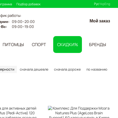
Рус
Укр
Eng
ограмма
Подбор добавок
афик работы:
Мой заказ
дние:
09:00–20:00
-Вс:
09:00–19:00
ПИТОМЦЫ
СПОРТ
СКИДКИ%
БРЕНДЫ
лярности
сначала дешевле
сначала дороже
по названию