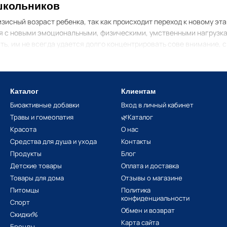
школьников
зисный возраст ребенка, так как происходит переход к новому этап
я с новыми эмоциональными, физическими, умственными нагрузкам
ь, им не всегда удается долго концентрировать сове внимание, 
 одобрения, поддержки родителей, решить сложившуюся ситуацию п
 роста ребенок нуждается в дополнительных источниках минерал
мозга детей.
Каталог
Клиентам
менты требуются ребенку школьного возраста, следует тщательно
Биоактивные добавки
Вход в личный кабинет
 подборе комплексных препаратов можно назвать отсутствие алл
Травы и гомеопатия
🌿Каталог
онимать, какие именно витамины для мозга и памяти для детей тр
Красота
О нас
й способен восполнить дефицит недостающих компонентов.
Средства для душа и ухода
Контакты
Продукты
Блог
ины для школьников
Детские товары
Оплата и доставка
ь витамины для мозга и памяти для детей
,
то в итоге можно ожид
Товары для дома
Отзывы о магазине
ше запоминает, усваивает учебный материал;
Питомцы
Политика
конфиденциальности
Спорт
уровнем интеллекта;
Обмен и возврат
Скидки%
т внимание;
Карта сайта
Бренды