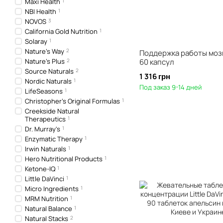
Maxi Health
1
NBI Health
1
NOVOS
3
California Gold Nutrition
1
Solaray
1
Nature's Way
2
Поддержка работы мозг
Nature's Plus
2
60 капсул
Source Naturals
2
1 316 грн
Nordic Naturals
1
Под заказ 9-14 дней
LifeSeasons
1
Christopher's Original Formulas
1
Creekside Natural
Therapeutics
1
Dr. Murray's
1
Enzymatic Therapy
1
Irwin Naturals
1
Hero Nutritional Products
1
Ketone-IQ
1
Little DaVinci
1
Micro Ingredients
1
MRM Nutrition
1
Natural Balance
1
Natural Stacks
2