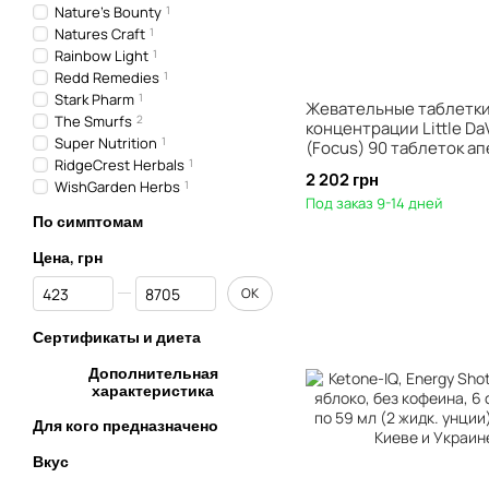
Nature's Bounty
1
Natures Craft
1
Rainbow Light
1
Redd Remedies
1
Stark Pharm
1
Жевательные таблетки
The Smurfs
2
концентрации Little Da
Super Nutrition
1
(Focus) 90 таблеток а
RidgeCrest Herbals
1
2 202 грн
WishGarden Herbs
1
Под заказ 9-14 дней
По симптомам
Цена, грн
От Цена, грн
До Цена, грн
OK
Сертификаты и диета
Дополнительная
характеристика
Для кого предназначено
Вкус