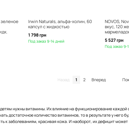
, зеленое
Irwin Naturals, альфа-холин, 60
NOVOS, Novo
капсул с жидкостью
вкус, 120 
идк.
мармеладо
1 798 грн
5 527 грн
Под заказ 9-14 дней
Под заказ 9-
Назад
1
2
Вперед
Пок
о детям нужны витамины. Их влияние на функционирование каждой 
чать достаточное количество витаминов, то в результате у него бу
ь к заболеваниям, красивая кожа. И наоборот, их дефицит может