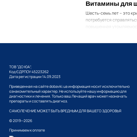
Витамины для 
Шесть-семь лет – это кри
потребуется справлятьс
повышенная утомляемост
В таких случаях, кроме
На каждом этапе своего
подобрать витамины для 
Чтобы понять, какие эле
ТОВ “ДО ЮА”,
главных параметров при
Код ЄДРПОУ 45223262
Дата регистрации 14.09.2023
Помимо этого, следует п
такой комплекс, которы
Приведенная на сайте dobavki.ua информация носит исключительно
ознакомительный характер. Не используйте нашу информацию для
Хорошие витам
диагностики и лечения. Только ваш Лечащий врач может назначать
препараты и составлять диагноз.
Если регулярно принимат
САМОЛЕЧЕНИЕ МОЖЕТ БЫТЬ ВРЕДНЫМ ДЛЯ ВАШЕГО ЗДОРОВЬЯ
ребенок гораздо луч
© 2019—2026
отличается высоким 
Принимаем к оплате
хорошо концентрируе