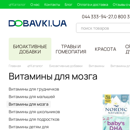
Перейти к основному контенту
🌿Каталог
О нас
Контакты
Блог
Оплата и доставка
Отзывы о 
044 333-94-27,
0 800 
БИОАКТИВНЫЕ
ТРАВЫ И
С
КРАСОТА
ДОБАВКИ
ГОМЕОПАТИЯ
Д
Главная
🌿Каталог
Биоактивные добавки
Витамины
Витамины дл
Витамины для мозга
Витамины для грудничков
Витамины для малышей
Витамины для мозга
Витамины для школьников
Витамины для подростков
Витамины детям для