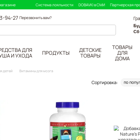
магазине
Система лояльности
DOBAVKI в СМИ
Партнерская пр
33-94-27
Перезвонить вам?
Гр
Бу
Сб
ТОВАРЫ
РЕДСТВА ДЛЯ
ДЕТСКИЕ
ПРОДУКТЫ
ДЛЯ
УША И УХОДА
ТОВАРЫ
ДОМА
я детей
Витамины для мозга
Сортировка:
по попу