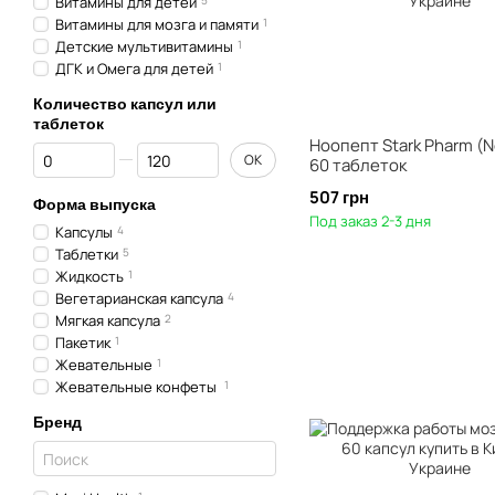
Витамины для детей
5
Витамины для мозга и памяти
1
Детские мультивитамины
1
ДГК и Омега для детей
1
Количество капсул или
таблеток
Ноопепт Stark Pharm (
От Количество капсул или таблеток
До Количество капсул или таблеток
OK
60 таблеток
507 грн
Форма выпуска
Под заказ 2-3 дня
Капсулы
4
Таблетки
5
Жидкость
1
Вегетарианская капсула
4
Мягкая капсула
2
Пакетик
1
Жевательные
1
Жевательные конфеты
1
Бренд