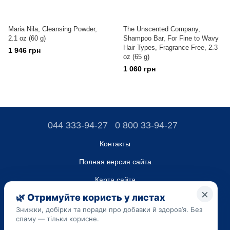
Maria Nila, Cleansing Powder,
The Unscented Company,
2.1 oz (60 g)
Shampoo Bar, For Fine to Wavy
Hair Types, Fragrance Free, 2.3
1 946 грн
oz (65 g)
1 060 грн
044 333-94-27
0 800 33-94-27
Контакты
Полная версия сайта
Карта сайта
ТОВ “ДО ЮА”,
Код ЄДРПОУ 45223262
Дата регистрации 14.09.2023