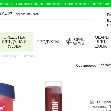
магазине
Политика конфиденциальности
Обмен и возврат
Договор-оф
3-94-27
Перезвонить вам?
Гр
Б
Сб
СРЕДСТВА
ТОВАРЫ
ДЕТСКИЕ
ДЛЯ ДУША И
ПРОДУКТЫ
ДЛЯ
ТОВАРЫ
УХОДА
ДОМА
альзам для губ
Оттенок
по поп
Сортировка: