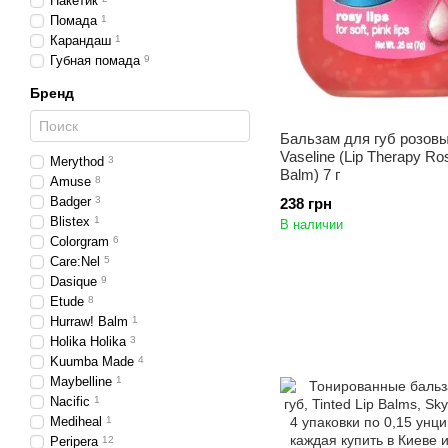
Пакетик
Помада
1
Карандаш
1
Губная помада
9
Бренд
Бальзам для губ розовы
Vaseline (Lip Therapy Ro
Merythod
3
Balm) 7 г
Amuse
8
Badger
3
238 грн
Blistex
1
В наличии
Colorgram
6
Care:Nel
5
Dasique
9
Etude
8
Hurraw! Balm
1
Holika Holika
3
Kuumba Made
4
Maybelline
1
Nacific
1
Mediheal
1
Peripera
12