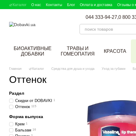
Перейти к основному контенту
🌿Каталог
О нас
Контакты
Блог
Оплата и доставка
Отзывы о 
DOBAVKI в СМИ
Партнерская программа
Подбор добавок
044 333-94-27,
0 800 3
БИОАКТИВНЫЕ
ТРАВЫ И
КРАСОТА
ДОБАВКИ
ГОМЕОПАТИЯ
Главная
🌿Каталог
Средства для душа и ухода
Уход за губами
Б
Оттенок
Раздел
Скидки от DOBAVKI
1
Оттенок
115
Форма выпуска
Крем
1
Бальзам
16
2