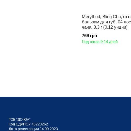
Merythod, Bling Chu, от
бальзам для губ, 04 лос
чача, 3,3 г (0,12 унции)
769 грн
Под заказ 9-14 дней
ТОВ “ДО ЮА”,
Код ЄДРПОУ 45223262
Дата регистрации 14.09.2023