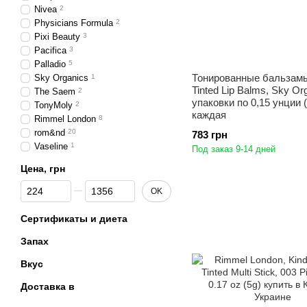
Nivea
2
Physicians Formula
2
Pixi Beauty
3
Pacifica
3
Palladio
5
Тонированные бальзамы
Sky Organics
1
Tinted Lip Balms, Sky Or
The Saem
2
упаковки по 0,15 унции (
TonyMoly
2
каждая
Rimmel London
8
rom&nd
20
783 грн
Vaseline
1
Под заказ 9-14 дней
Цена, грн
От Цена, грн
До Цена, грн
OK
Сертификаты и диета
Запах
Вкус
Доставка в