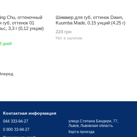
ling Chu, оттеночный
Шиммер для губ, оттенок Dawn,
 губ, оттенок 01
Kuumba Made, 0.15 унций (4.25 г)
с, 3,3 г (0,12 унции)
224 грн
Нет в наличии
4 дней
Вперед
Контактная информация
044 333-94-27
улица Степана Бандери, 77,
Львов, Львовская область
0 800 33-94-27
Карта проезда