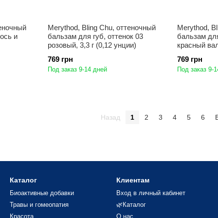
теночный
Merythod, Bling Chu, оттеночный
Merythod, B
ось и
бальзам для губ, оттенок 03
бальзам для
розовый, 3,3 г (0,12 унции)
красный валь
769 грн
769 грн
Под заказ 9-14 дней
Под заказ 9-1
Назад
1
2
3
4
5
6
Каталог
Клиентам
Биоактивные добавки
Вход в личный кабинет
Травы и гомеопатия
🌿Каталог
Красота
О нас