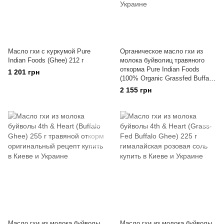
Масло гхи с куркумой Pure
Органическое масло гхи из
Indian Foods (Ghee) 212 г
молока буйволиц травяного
откорма Pure Indian Foods
1 201 грн
(100% Organic Grassfed Buffalo
Milk Ghee) 425 г
2 155 грн
Масло гхи из молока буйволы
Масло гхи из молока буйволы