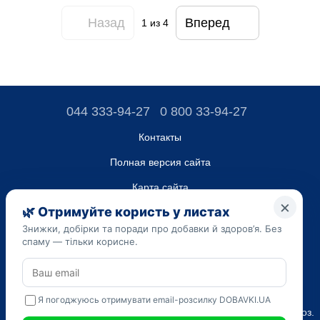
Назад
Вперед
1
из 4
044 333-94-27
0 800 33-94-27
Контакты
Полная версия сайта
Карта сайта
ТОВ “ДО ЮА”,
Код ЄДРПОУ 45223262
Дата регистрации 14.09.2023
Приведенная на сайте dobavki.ua информация носит
исключительно ознакомительный характер. Не используйте
нашу информацию для диагностики и лечения. Только ваш
Лечащий врач может назначать препараты и составлять диагноз.