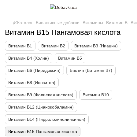
🌿Каталог
Биоактивные добавки
Витамины
Витамин B
Ви
Витамин B15 Пангамовая кислота
Витамин B1
Витамин B2
Витамин B3 (Ниацин)
Витамин B4 (Холин)
Витамин B5
Витамин В6 (Пиридоксин)
Биотин (Витамин B7)
Витамин B8 (Инозитол)
Витамин B9 (Фолиевая кислота)
Витамин B10
Витамин B12 (Цианокобаламин)
Витамин В14 (Пирролохинолинхинон)
Витамин B15 Пангамовая кислота