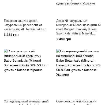
Травяная защита детей,
Детский натуральный
натуральный репеллент от
минеральный солнцезащитный
насекомых, All Terrain, 240 мл
крем Badger Company (Clear
Sport Kids Natural Mineral
1 281 грн
Sunscreen Cream) SPF 40 87
1 340 грн
мл мандарин и ваниль
Солнцезащитный минеральный
Солнцезащитный лосьон на