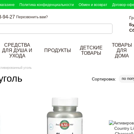
магазине
Политика конфиденциальности
Обмен и возврат
Договор-оф
3-94-27
Перезвонить вам?
Гр
Б
Сб
СРЕДСТВА
ТОВАРЫ
ДЕТСКИЕ
ДЛЯ ДУША И
ПРОДУКТЫ
ДЛЯ
ТОВАРЫ
УХОДА
ДОМА
ктивированный уголь
уголь
по поп
Сортировка: