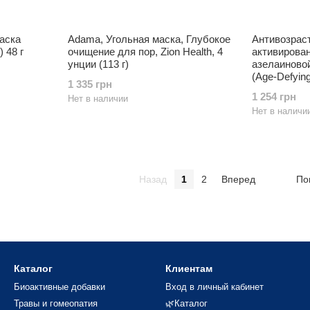
аска
Adama, Угольная маска, Глубокое
Антивозраст
 48 г
очищение для пор, Zion Health, 4
активирован
унции (113 г)
азелаиновой
(Age-Defyin
1 335 грн
парабенов 
1 254 грн
Нет в наличии
Нет в наличи
Назад
1
2
Вперед
По
Каталог
Клиентам
Биоактивные добавки
Вход в личный кабинет
Травы и гомеопатия
🌿Каталог