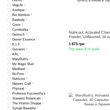
Life-flo
VegLife
1
Azelique
1
Bio Nutrition
1
Baebody
1
Cosrx
1
Cymbiotika
1
Nutricost, Activated Char
Derma E
3
Powder, Unflavored, 16 o
Desert Essence
1
1 673 грн
E.L.F.
1
Под заказ 9-14 дней
Giovanni
2
KAL
1
MaryRuth's
1
My Magic Mud
1
Mediheal
1
Nu-Pore
1
Nutricost
3
Natures Craft
1
Phytoral
1
Professor Fuzzworthy's
1
Starwest Botanicals
1
The Vitamin Shoppe
1
Sympli Beautiful
1