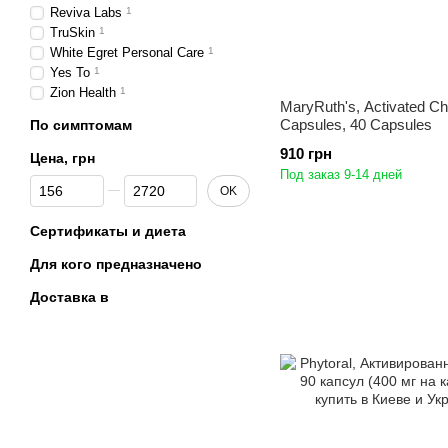
Reviva Labs
1
TruSkin
1
White Egret Personal Care
1
Yes To
1
Zion Health
1
MaryRuth's, Activated Ch
Capsules, 40 Capsules
По симптомам
910 грн
Цена, грн
Под заказ 9-14 дней
От Цена, грн
До Цена, грн
OK
Сертификаты и диета
Для кого предназначено
Доставка в