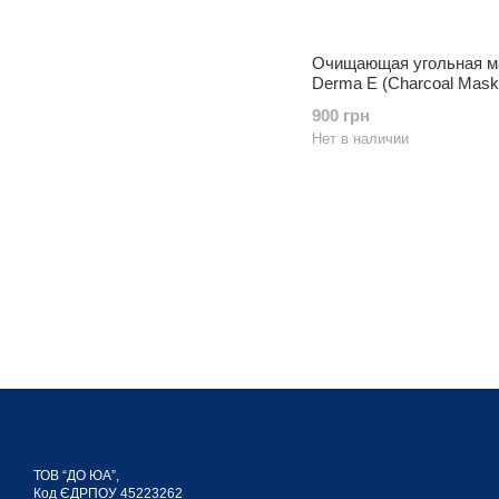
Очищающая угольная м
Derma E (Charcoal Mask)
900 грн
Нет в наличии
ТОВ “ДО ЮА”,
Код ЄДРПОУ 45223262