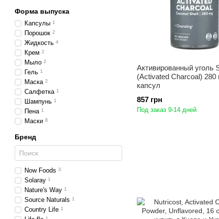
Форма выпуска
Капсулы
1
Порошок
2
Жидкость
4
Крем
2
Мыло
2
Активированный уголь S
Гель
1
(Activated Charcoal) 280 
Маска
2
капсул
Салфетка
1
857 грн
Шампунь
1
Под заказ 9-14 дней
Пена
1
Маски
8
Бренд
Now Foods
3
Solaray
1
Nature's Way
1
Source Naturals
1
Country Life
1
1