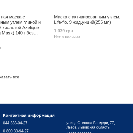
ная маска с
Маска с активированным углем,
ным углем глиной и
Life-flo, 9 жид.унций(255 мл)
 кислотой Azelique
1 039 грн
g Mask) 140 г без
Нет в наличии
и сульфатов
и
казать все
Контактная информация
044 333-94-27
улица Степана Бандери, 77,
Львов, Львовская область
0 800 33-94-27