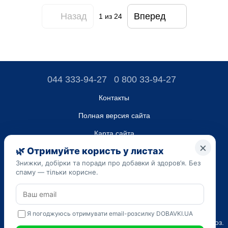
Назад
Вперед
1
из 24
044 333-94-27
0 800 33-94-27
Контакты
Полная версия сайта
Карта сайта
ТОВ “ДО ЮА”,
Код ЄДРПОУ 45223262
Дата регистрации 14.09.2023
Приведенная на сайте dobavki.ua информация носит
исключительно ознакомительный характер. Не используйте
нашу информацию для диагностики и лечения. Только ваш
Лечащий врач может назначать препараты и составлять диагноз.