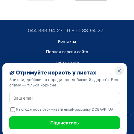
044 333-94-27
0 800 33-94-27
Контакты
Полная версия сайта
Карта сайта
ТОВ “ДО ЮА”,
Код ЄДРПОУ 45223262
Дата регистрации 14.09.2023
Приведенная на сайте dobavki.ua информация носит
исключительно ознакомительный характер. Не используйте
нашу информацию для диагностики и лечения. Только ваш
Лечащий врач может назначать препараты и составлять диагноз.
САМОЛЕЧЕНИЕ МОЖЕТ БЫТЬ ВРЕДНЫМ ДЛЯ ВАШЕГО
ЗДОРОВЬЯ