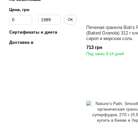
Цена, грн
От Цена, грн
До Цена, грн
OK
Печеная гранола Bob's R
Сертификаты и диета
(Baked Granola) 312 г к
сироп и морская соль
Доставка в
713 грн
Под заказ 9-14 дней