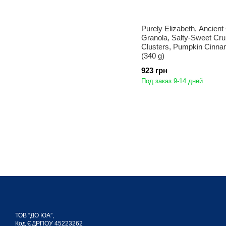
Purely Elizabeth, Ancient
Granola, Salty-Sweet Cr
Clusters, Pumpkin Cinna
(340 g)
923 грн
Под заказ 9-14 дней
ТОВ “ДО ЮА”,
Код ЄДРПОУ 45223262