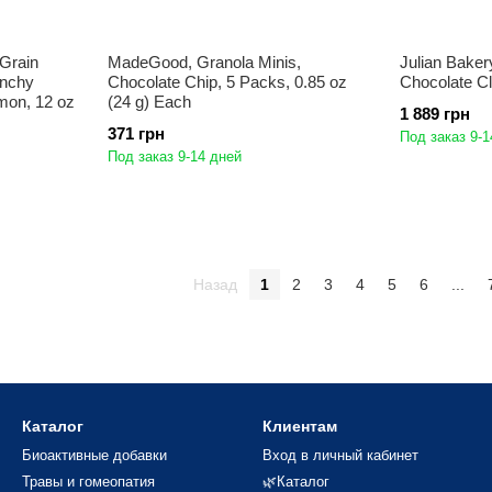
 Grain
MadeGood, Granola Minis,
Julian Baker
unchy
Chocolate Chip, 5 Packs, 0.85 oz
Chocolate Cl
mon, 12 oz
(24 g) Each
1 889 грн
371 грн
Под заказ 9-1
Под заказ 9-14 дней
Назад
1
2
3
4
5
6
...
Каталог
Клиентам
Биоактивные добавки
Вход в личный кабинет
Травы и гомеопатия
🌿Каталог