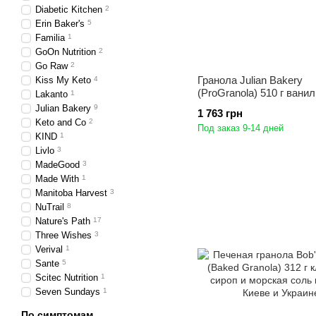
Diabetic Kitchen
2
Erin Baker's
5
Familia
1
GoOn Nutrition
2
Go Raw
2
Гранола Julian Bakery
Kiss My Keto
4
(ProGranola) 510 г ванил
Lakanto
1
Julian Bakery
9
1 763 грн
Keto and Co
2
Под заказ 9-14 дней
KIND
1
Livlo
3
MadeGood
3
Made With
1
Manitoba Harvest
3
NuTrail
8
Nature's Path
17
Three Wishes
3
Verival
1
Sante
5
Scitec Nutrition
1
Seven Sundays
1
По симптомам