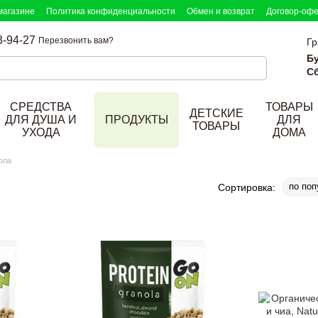
магазине
Политика конфиденциальности
Обмен и возврат
Договор-оф
3-94-27
Перезвонить вам?
Гр
Б
Сб
СРЕДСТВА
ТОВАРЫ
ДЕТСКИЕ
ДЛЯ ДУША И
ПРОДУКТЫ
ДЛЯ
ТОВАРЫ
УХОДА
ДОМА
ола
по поп
Сортировка: