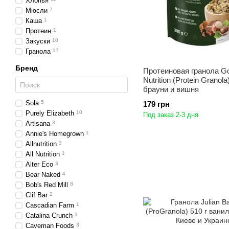
Хлопья
Мюсли
7
Каша
1
Протеин
1
Закуски
10
Гранола
17
Бренд
Протеиновая гранола G
Nutrition (Protein Granola
брауни и вишня
Sola
5
179 грн
Purely Elizabeth
10
Под заказ 2-3 дня
Artisana
3
Annie's Homegrown
1
Allnutrition
3
All Nutrition
1
Alter Eco
3
Bear Naked
4
Bob's Red Mill
8
Clif Bar
2
Cascadian Farm
1
Catalina Crunch
3
Caveman Foods
3