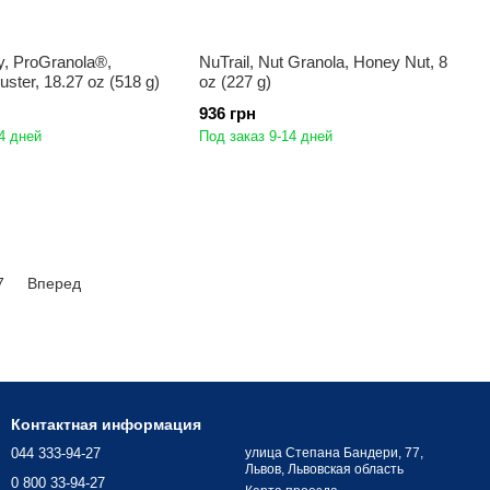
y, ProGranola®,
NuTrail, Nut Granola, Honey Nut, 8
uster, 18.27 oz (518 g)
oz (227 g)
936 грн
4 дней
Под заказ 9-14 дней
7
Вперед
Контактная информация
044 333-94-27
улица Степана Бандери, 77,
Львов, Львовская область
0 800 33-94-27