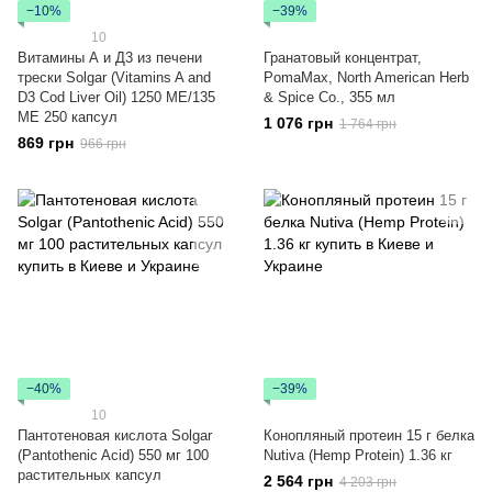
−10%
−39%
10
Витамины А и Д3 из печени
Гранатовый концентрат,
трески Solgar (Vitamins A and
PomaMax, North American Herb
D3 Cod Liver Oil) 1250 МЕ/135
& Spice Co., 355 мл
МЕ 250 капсул
1 076 грн
1 764 грн
869 грн
966 грн
−40%
−39%
10
Пантотеновая кислота Solgar
Конопляный протеин 15 г белка
(Pantothenic Acid) 550 мг 100
Nutiva (Hemp Protein) 1.36 кг
растительных капсул
2 564 грн
4 203 грн