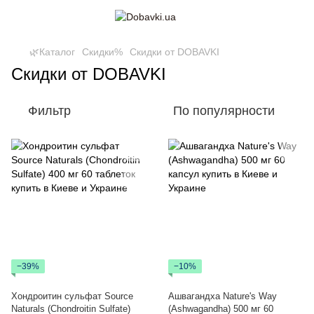
🌿Каталог
Скидки%
Скидки от DOBAVKI
Скидки от DOBAVKI
Фильтр
По популярности
−39%
−10%
Хондроитин сульфат Source
Ашвагандха Nature's Way
Naturals (Chondroitin Sulfate)
(Ashwagandha) 500 мг 60