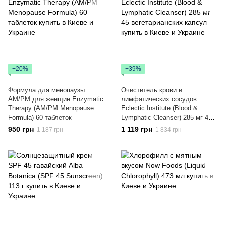
−20%
−39%
Формула для менопаузы
Очиститель крови и
AM/PM для женщин Enzymatic
лимфатических сосудов
Therapy (AM/PM Menopause
Eclectic Institute (Blood &
Formula) 60 таблеток
Lymphatic Cleanser) 285 мг 45
вегетарианских капсул
950 грн
1 119 грн
1 187 грн
1 834 грн