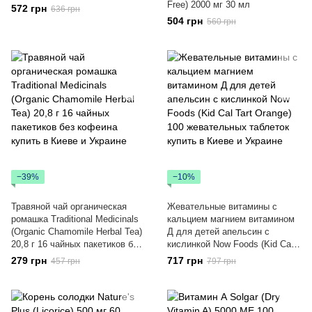
Free) 2000 мг 30 мл
572 грн
636 грн
504 грн
560 грн
−39%
−10%
Травяной чай органическая
Жевательные витамины с
ромашка Traditional Medicinals
кальцием магнием витамином
(Organic Chamomile Herbal Tea)
Д для детей апельсин с
20,8 г 16 чайных пакетиков без
кислинкой Now Foods (Kid Cal
кофеина
Tart Orange) 100 жевательных
279 грн
717 грн
457 грн
797 грн
таблеток