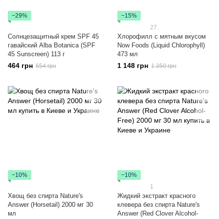
−29%
−15%
27
Солнцезащитный крем SPF 45
Хлорофилл с мятным вкусом
гавайский Alba Botanica (SPF
Now Foods (Liquid Chlorophyll)
45 Sunscreen) 113 г
473 мл
464 грн
1 148 грн
654 грн
1 350 грн
−10%
−10%
1
Хвощ без спирта Nature's
Жидкий экстракт красного
Answer (Horsetail) 2000 мг 30
клевера без спирта Nature's
мл
Answer (Red Clover Alcohol-