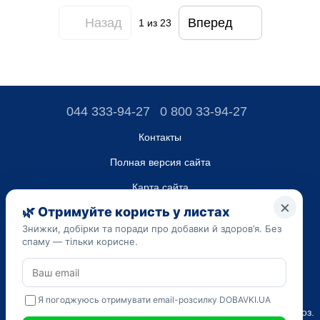
Назад
Вперед
1
из 23
044 333-94-27
0 800 33-94-27
Контакты
Полная версия сайта
Карта сайта
ТОВ “ДО ЮА”,
Код ЄДРПОУ 45223262
Дата регистрации 14.09.2023
Приведенная на сайте dobavki.ua информация носит
исключительно ознакомительный характер. Не используйте
нашу информацию для диагностики и лечения. Только ваш
Лечащий врач может назначать препараты и составлять диагноз.