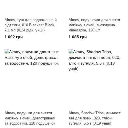
Almay, туш для подовження й
Almay, подушечки для зняття
підтяжки, 010 Blackest Black,
макіяжу з очей, знежирена
7,1 мл (0,24 рідк. унції)
міцелярка, 120 шт
1 092 грн
1 085 грн
Almay, подушки для зняття
Almay, Shadow Trios, димчасті
макіяжу з очей, довготривалі
тіні для повік, 020, тліючі
та водостійкі, 120 подушечок
вугілля, 5,5 г (0,19 унції)