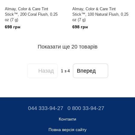
Almay, Color & Care Tint
Almay, Color & Care Tint
Stick™, 200 Coral Flush, 0.25
Stick™, 100 Natural Flush, 0.25
oz (7 g)
oz (7 g)
698 грн
698 грн
Показати ще 20 товарів
Назад
Вперед
1
з 4
044 333-94-27
0 800 33-94-27
Контакти
Повна версія сайту