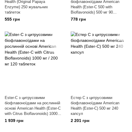
Health (Original Papaya
біофлавоноїдами American
Enzyme) 250 жувальних
Health (Ester-C 500 with
таблеток
Bioflavonoids) 500 мг 90
таблеток
555 грн
778 грн
Ester-C з цитрусовими
Естер С з цитрусовими
біофлавоноїдами на рослинній
біофлавоноїдами American
основі American Health (Ester-C
Health (Ester-C) 500 мг 240
with Citrus Bioflavonoids) 1000
капсул
мг / 200 мг 120 таблеток
1 939 грн
2 201 грн