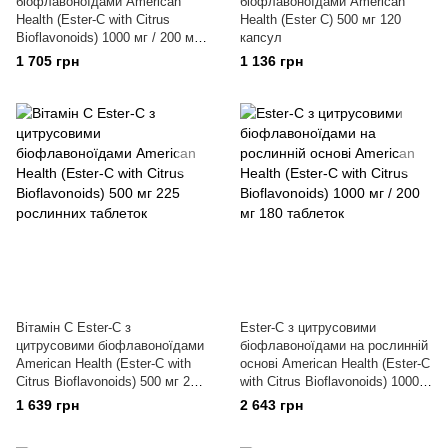
біофлавоноїдами American
біофлавоноїдами American
Health (Ester-C with Citrus
Health (Ester C) 500 мг 120
Bioflavonoids) 1000 мг / 200 мг
капсул
90 капсул
1 705 грн
1 136 грн
Вітамін C Ester-C з
Ester-C з цитрусовими
цитрусовими біофлавоноїдами
біофлавоноїдами на рослинній
American Health (Ester-C with
основі American Health (Ester-C
Citrus Bioflavonoids) 500 мг 225
with Citrus Bioflavonoids) 1000
рослинних таблеток
мг / 200 мг 180 таблеток
1 639 грн
2 643 грн