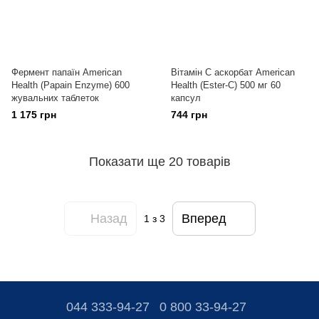
Фермент папаїн American
Вітамін С аскорбат American
Health (Papain Enzyme) 600
Health (Ester-C) 500 мг 60
жувальних таблеток
капсул
1 175 грн
744 грн
Показати ще 20 товарів
Назад
Вперед
1
з 3
044 333-94-27
0 800 33-94-27