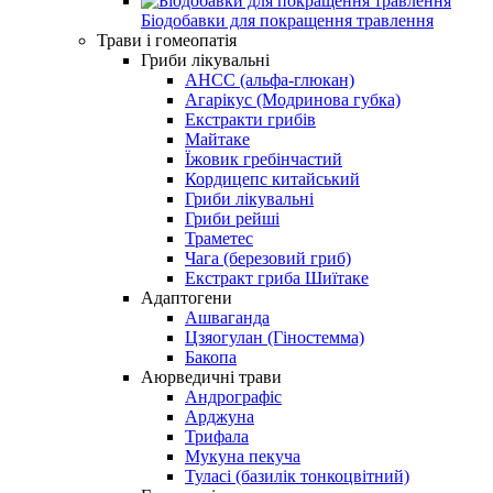
Біодобавки для покращення травлення
Трави і гомеопатія
Гриби лікувальні
AHCC (альфа-глюкан)
Агарікус (Модринова губка)
Екстракти грибів
Майтаке
Їжовик гребінчастий
Кордицепс китайський
Гриби лікувальні
Гриби рейші
Траметес
Чага (березовий гриб)
Екстракт гриба Шиїтаке
Адаптогени
Ашваганда
Цзяогулан (Гіностемма)
Бакопа
Аюрведичні трави
Андрографіс
Арджуна
Трифала
Мукуна пекуча
Туласі (базилік тонкоцвітний)