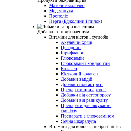
Продукти бджільництва
Маточне молочко
Мед манука
Прополіс
Перга (Бджолиний пилок)
Добавки за призначенням
Вітаміни для кісток і суглобів
Акулячий хрящ
Целадрин
Іприфлавон
Глюкозамін
Глюкозамін і хондроїтин
Колаген
Кістковий колаген
Добавки з мідій
Добавки при артриті
Препарати при артрозі
Добавки від остеопорозу
Добавки від радикуліту
Препарати для лікування
сколіозу
Препарати з глюкозаміном
Яєчна шкаралупа
Вітаміни для волосся, шкіри і нігтів