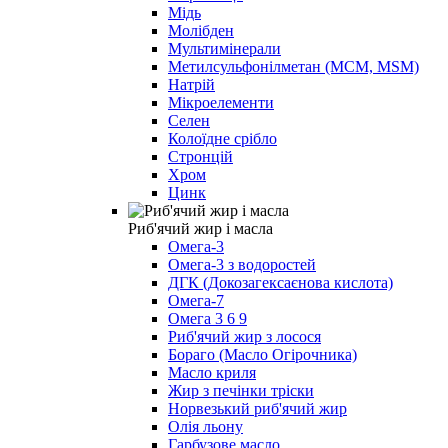
Мідь
Молібден
Мультимінерали
Метилсульфонілметан (МСМ, MSM)
Натрій
Мікроелементи
Селен
Колоїдне срібло
Стронцій
Хром
Цинк
Риб'ячий жир і масла
Омега-3
Омега-3 з водоростей
ДГК (Докозагексаєнова кислота)
Омега-7
Омега 3 6 9
Риб'ячий жир з лосося
Бораго (Масло Огірочника)
Масло криля
Жир з печінки тріски
Норвезький риб'ячий жир
Олія льону
Гарбузове масло