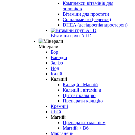
Комплекси вітамінів для
чоловіків
Вітаміни для простати
Со пальметто (сереноя)
DHEA (дегідроепіандростерон)
Вітаміни груп A і D
Мінерали
Бор
Ванадій
Залізо
Йод
Калій
Кальцій
Кальцій і Магній
Кальцій і вітамін д
Цитрат кальцію
Препарати кальцію
Кремній
Літій
Магній
Препарати з магнієм
Магній + B6
Марганець