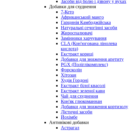
Засоби від болю і дзвону у вухах
Добавки для схуднення
7-Кето
Африканський манго
Гарцинія Камбоджійська
Натуральні сечогінні засоби
Жироспалювачі
Замінники харчування
CLA (Кон'югована лінолева
кислота)
Екстракт кориці
Добавки для зниження апетиту
PGX (Поліглікомплекс)
Форсколін
Хітозан
Худія Гордоні
Екстракт білої квасолі
Екстракт зеленої кави
Чай для схуднення
Кон'як глюкоманнан
Добавки для зниження кортизолу
Дієтичні засоби
Йохімбе
Антивікові добавки
Астрагал