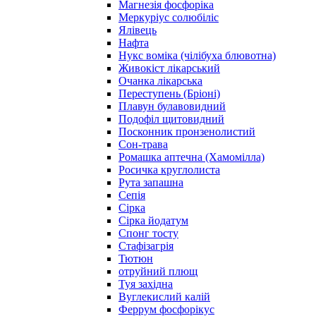
Магнезія фосфоріка
Меркуріус солюбіліс
Ялівець
Нафта
Нукс воміка (чілібуха блювотна)
Живокіст лікарський
Очанка лікарська
Переступень (Бріоні)
Плавун булавовидний
Подофіл щитовидний
Посконник пронзенолистий
Сон-трава
Ромашка аптечна (Хамомілла)
Росичка круглолиста
Рута запашна
Сепія
Сірка
Сірка йодатум
Спонг тосту
Стафізагрія
Тютюн
отруйний плющ
Туя західна
Вуглекислий калій
Феррум фосфорікус