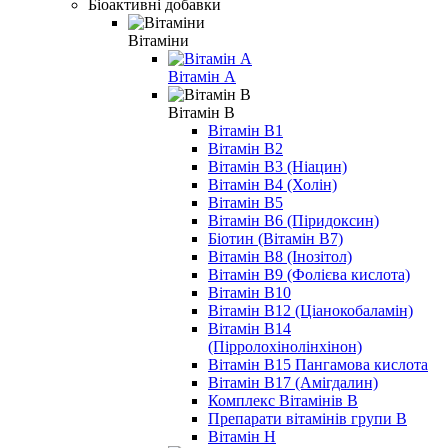
Біоактивні добавки
Вітаміни
Вітамін A
Вітамін B
Вітамін B1
Вітамін B2
Вітамін B3 (Ніацин)
Вітамін B4 (Холін)
Вітамін B5
Вітамін В6 (Піридоксин)
Біотин (Вітамін B7)
Вітамін B8 (Інозітол)
Вітамін B9 (Фолієва кислота)
Вітамін B10
Вітамін B12 (Ціанокобаламін)
Вітамін В14
(Пірролохінолінхінон)
Вітамін B15 Пангамова кислота
Вітамін B17 (Амігдалин)
Комплекс Вітамінів B
Препарати вітамінів групи В
Вітамін Н