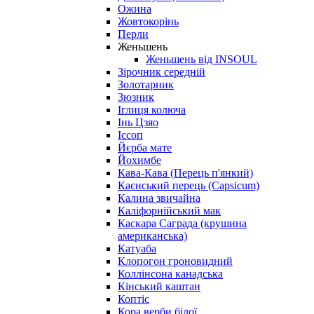
Ожина
Жовтокорінь
Перли
Женьшень
Женьшень від INSOUL
Зірочник середній
Золотарник
Зюзник
Іглиця колюча
Інь Цзяо
Іссоп
Йєрба мате
Йохимбе
Кава-Кава (Перець п'янкий)
Каєнський перець (Capsicum)
Калина звичайна
Каліфорнійський мак
Каскара Саграда (крушина
американська)
Катуаба
Клопогон гроновидний
Коллінсона канадська
Кінський каштан
Коптіс
Кора верби білої