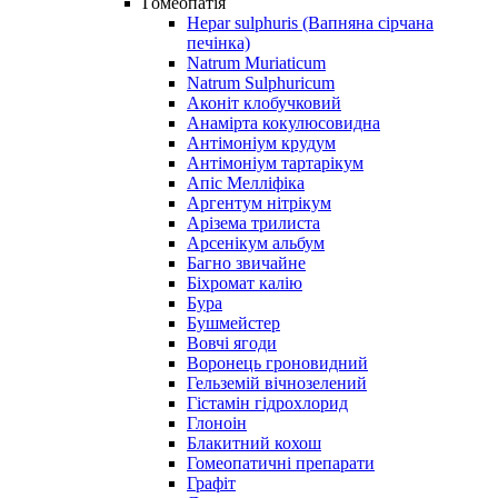
Гомеопатія
Hepar sulphuris (Вапняна сірчана
печінка)
Natrum Muriaticum
Natrum Sulphuricum
Аконіт клобучковий
Анамірта кокулюсовидна
Антімоніум крудум
Антімоніум тартарікум
Апіс Мелліфіка
Аргентум нітрікум
Арізема трилиста
Арсенікум альбум
Багно звичайне
Біхромат калію
Бура
Бушмейстер
Вовчі ягоди
Воронець гроновидний
Гельземій вічнозелений
Гістамін гідрохлорид
Глоноін
Блакитний кохош
Гомеопатичні препарати
Графіт