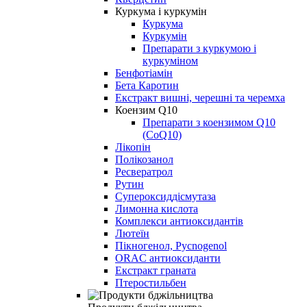
Куркума і куркумін
Куркума
Куркумін
Препарати з куркумою і
куркуміном
Бенфотіамін
Бета Каротин
Екстракт вишні, черешні та черемха
Коензим Q10
Препарати з коензимом Q10
(CoQ10)
Лікопін
Полікозанол
Ресвератрол
Рутин
Супероксиддісмутаза
Лимонна кислота
Комплекси антиоксидантів
Лютеїн
Пікногенол, Pycnogenol
ORAC антиоксиданти
Екстракт граната
Птеростильбен