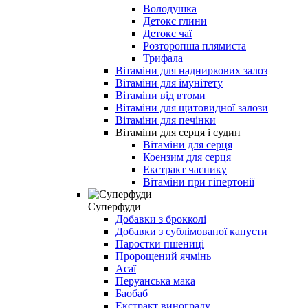
Володушка
Детокс глини
Детокс чаї
Розторопша плямиста
Трифала
Вітаміни для надниркових залоз
Вітаміни для імунітету
Вітаміни від втоми
Вітаміни для щитовидної залози
Вітаміни для печінки
Вітаміни для серця і судин
Вітаміни для серця
Коензим для серця
Екстракт часнику
Вітаміни при гіпертонії
Суперфуди
Добавки з брокколі
Добавки з сублімованої капусти
Паростки пшениці
Пророщений ячмінь
Асаї
Перуанська мака
Баобаб
Екстракт винограду