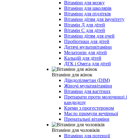
Вітаміни для мозку
Вітаміни для школярів
Вітаміни для підлітків
Вітаміни дітям для імунітету
Вітамін Д для дітей
Вітамін С для дітей
Вітаміни дітям для очей
Пробіотики для дітей
Дитячі мультивітаміни
Мелатонін для дітей
Кальцій для дітей
ДГК і Омега для дітей
Вітаміни для жінок
Дііндолілметан (DIM)
Жіночі мультивітаміни
Вітаміни для вагітних
Препарати проти молочниці і
кандидозу
Креми з прогестероном
Масло примули вечірньої
Пренатальні вітаміни
Вітаміни для чоловіків
Вітаміни для потенції