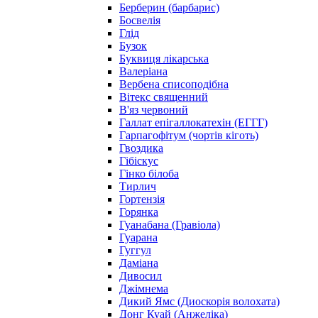
Берберин (барбарис)
Босвелія
Глід
Бузок
Буквиця лікарська
Валеріана
Вербена списоподібна
Вітекс священний
В'яз червоний
Галлат епігаллокатехін (ЕГГГ)
Гарпагофітум (чортів кіготь)
Гвоздика
Гібіскус
Гінко білоба
Тирлич
Гортензія
Горянка
Гуанабана (Гравіола)
Гуарана
Гуггул
Даміана
Дивосил
Джімнема
Дикий Ямс (Диоскорія волохата)
Донг Куай (Анжеліка)