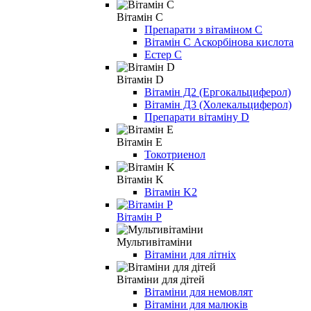
Вітамін C
Препарати з вітаміном С
Вітамін С Аскорбінова кислота
Естер С
Вітамін D
Вітамін Д2 (Ергокальциферол)
Вітамін Д3 (Холекальциферол)
Препарати вітаміну D
Вітамін E
Токотриенол
Вітамін K
Вітамін K2
Вітамін Р
Мультивітаміни
Вітаміни для літніх
Вітаміни для дітей
Вітаміни для немовлят
Вітаміни для малюків