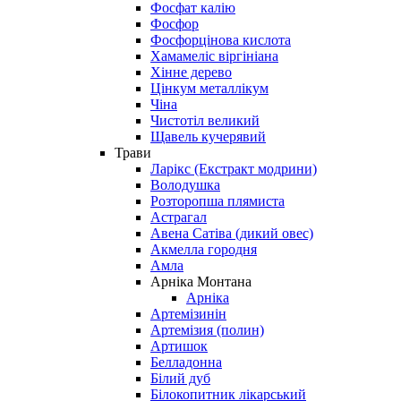
Фосфат калію
Фосфор
Фосфорцінова кислота
Хамамеліс віргініана
Хінне дерево
Цінкум металлікум
Чіна
Чистотіл великий
Щавель кучерявий
Трави
Ларікс (Екстракт модрини)
Володушка
Розторопша плямиста
Астрагал
Авена Сатіва (дикий овес)
Акмелла городня
Амла
Арніка Монтана
Арніка
Артемізинін
Артемізия (полин)
Артишок
Белладонна
Білий дуб
Білокопитник лікарський