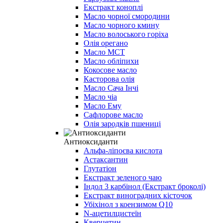
Екстракт коноплі
Масло чорної смородини
Масло чорного кмину
Масло волоського горіха
Олія орегано
Масло МСТ
Масло обліпихи
Кокосове масло
Касторова олія
Масло Сача Інчі
Масло чіа
Масло Ему
Сафлорове масло
Олія зародків пшениці
Антиоксиданти
Альфа-ліпоєва кислота
Астаксантин
Глутатіон
Екстракт зеленого чаю
Індол 3 карбінол (Екстракт броколі)
Екстракт виноградних кісточок
Убіхінол з коензимом Q10
N-ацетилцистеїн
Кверцетин