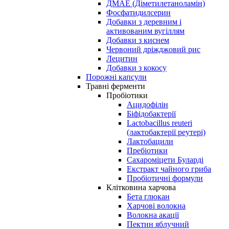
ДМАЕ (Діметилетаноламін)
Фосфатидилсерин
Добавки з деревним і
активованим вугіллям
Добавки з киснем
Червоний дріжджовий рис
Лецитин
Добавки з кокосу
Порожні капсули
Травні ферменти
Пробіотики
Ацидофілін
Біфідобактерії
Lactobacillus reuteri
(лактобактерії реутері)
Лактобацили
Пребіотики
Сахароміцети Буларді
Екстракт чайного гриба
Пробіотичні формули
Клітковина харчова
Бета глюкан
Харчові волокна
Волокна акації
Пектин яблучний