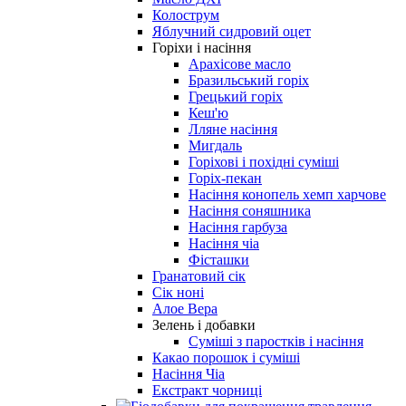
Колострум
Яблучний сидровий оцет
Горіхи і насіння
Арахісове масло
Бразильський горіх
Грецький горіх
Кеш'ю
Лляне насіння
Мигдаль
Горіхові і похідні суміші
Горіх-пекан
Насіння конопель хемп харчове
Насіння соняшника
Насіння гарбуза
Насіння чіа
Фісташки
Гранатовий сік
Сік ноні
Алое Вера
Зелень і добавки
Суміші з паростків і насіння
Какао порошок і суміші
Насіння Чіа
Екстракт чорниці