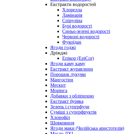
Екстракти водоростей
Хлорелла
Ламінарія
Спіруліна
Бурі водорості
Синьо-зелені водорості
Червоні водорості
Фукоїдан
Ягоди годжі
Дріжджі
Епікор (EpiCor)
Ягоди каму каму
Екстракт журавлини
Порошок лукуми
Мангостин
Мескит
Морінга
Добавки з обліпихою
Екстракт буряка
Зелень і суперфуди
Суміші з суперфруктів
Хлорофіл
Шовковиця
Ягоди маки (Чилійська аристотелія)
Масло ДХІ