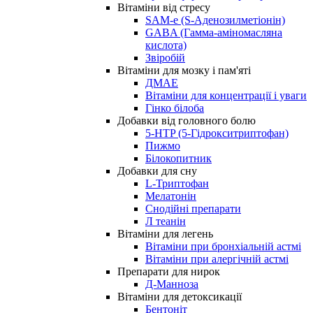
Вітаміни від стресу
SAM-e (S-Аденозилметіонін)
GABA (Гамма-аміномасляна
кислота)
Звіробій
Вітаміни для мозку і пам'яті
ДМАЕ
Вітаміни для концентрації і уваги
Гінко білоба
Добавки від головного болю
5-HTP (5-Гідрокситриптофан)
Пижмо
Білокопитник
Добавки для сну
L-Триптофан
Мелатонін
Снодійні препарати
Л теанін
Вітаміни для легень
Вітаміни при бронхіальній астмі
Вітаміни при алергічній астмі
Препарати для нирок
Д-Манноза
Вітаміни для детоксикації
Бентоніт