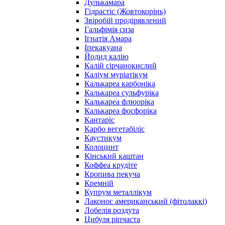
Дулькамара
Гідрастіс (Жовтокорінь)
Звіробій продірявлений
Гальфімія сиза
Ігнатія Амара
Іпекакуана
Йодид калію
Калій сірчанокислий
Каліум муріатікум
Калькареа карбоніка
Калькареа сульфуріка
Калькареа флюоріка
Калькареа фосфоріка
Кантаріс
Карбо вегетабіліс
Каустикум
Колоцинт
Кінський каштан
Коффеа крудіте
Кропива пекуча
Кремній
Купрум металлікум
Лаконос американський (фітолаккі)
Лобелія роздута
Цибуля ріпчаста