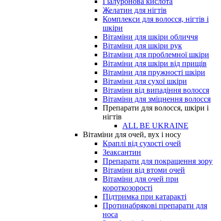
Гіалуронова кислота
Желатин для нігтів
Комплекси для волосся, нігтів і
шкіри
Вітаміни для шкіри обличчя
Вітаміни для шкіри рук
Вітаміни для проблемної шкіри
Вітаміни для шкіри від прищів
Вітаміни для пружності шкіри
Вітаміни для сухої шкіри
Вітаміни від випадіння волосся
Вітаміни для зміцнення волосся
Препарати для волосся, шкіри і
нігтів
ALL BE UKRAINE
Вітаміни для очей, вух і носу
Краплі від сухості очей
Зеаксантин
Препарати для покращення зору
Вітаміни від втоми очей
Вітаміни для очей при
короткозорості
Підтримка при катаракті
Протинабрякові препарати для
носа