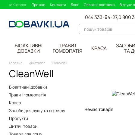
Перейти до основного контенту
🌿Каталог
Про нас
Контакти
Блог
Оплата і доставка
Відгуки 
044 333-94-27,
0 800 
БІОАКТИВНІ
ТРАВИ І
ЗАСОБИ
КРАСА
ДОБАВКИ
ГОМЕОПАТІЯ
ТА 
Головна
🌿Каталог
CleanWell
CleanWell
Біоактивні добавки
Трави і гомеопатія
Краса
Немає товарів
Засоби для душу та догляду
Продукти
Дитячі товари
Товари для дому