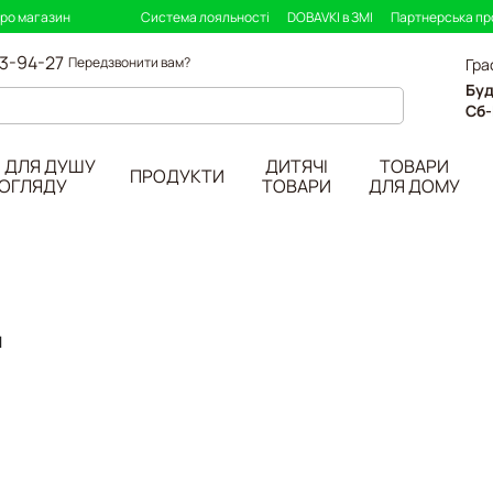
про магазин
Система лояльності
DOBAVKI в ЗМІ
Партнерська п
33-94-27
Передзвонити вам?
Гра
Буд
Сб-
 ДЛЯ ДУШУ
ДИТЯЧІ
ТОВАРИ
ПРОДУКТИ
ДОГЛЯДУ
ТОВАРИ
ДЛЯ ДОМУ