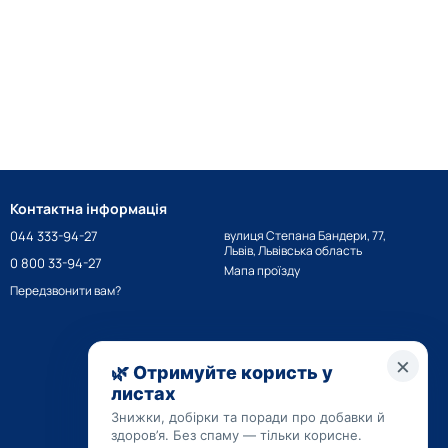
Контактна інформація
044 333-94-27
вулиця Степана Бандери, 77,
Львів, Львівська область
0 800 33-94-27
Мапа проїзду
Передзвонити вам?