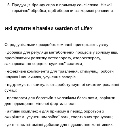
Продукція бренду сира в прямому сенсі слова. Ніякої
термічної обробки, щоб зберегти всі корисні речовини.
Які купити вітаміни Garden of Life?
Серед унікальних розробок компанії привертають увагу:
· добавки для регуляції метаболічних процесів у зрілому віці,
профілактики розвитку остеопорозу, атеросклерозу,
захворювання серцево-судинної системи;
· ефективні компоненти для травлення, стимуляції роботи
шлунка і кишечника, усунення запорів;
· підтримують і стимулюють роботу імунної системи рослинні
суміші;
· препарати для боротьби з чоловічим безсиллям, варіанти
для підвищення жіночої фертильності;
· активні комплекси для прийому в період боротьби з
ожирінням, усуненням зайвої ваги, спортивних тренувань;
· дитячі полівітамінні добавки для підвищення когнітивних