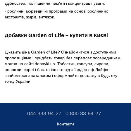
здібностей, поліпшення пам'яті і концентрації уваги;
· рослинні аюрведичні програми на основі рослинних
екстрактів, жирів, витяжок.
Добавки Garden of Life – купити в Києві
Цікавить ціна Garden of Life? Ознайомитися з доступними
пропозиціями і придбати товар без переплат посередникам
можна на сайті dobavki.ua. Таблетки, капсули, сиропи,
порошки, спреї і багато іншого від «Гарден оф Лайф» –
знайомтеся з каталогом і оформляйте доставку в будь-яку
точку України.
044 333-94-27
0 800 33-94-27
Контакти