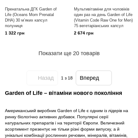
Пренатальна ДГК Garden of
Мультивітаміни для чоловіків
Life (Oceans Mom Prenatal
один раз на день Garden of Life
DHA) 30 мʼяких капсул
(Vitamin Code Raw One for Men)
полуниця
75 вегетаріанських капсул
1 322 грн
2 674 грн
Показати ще 20 товарів
Назад
Вперед
1
з 18
Garden of Life – вітаміни нового покоління
Американський виробник Garden of Life є одним із лідерів на
ринку біологічно активних добавок. Популярні серії
натуральних препаратів і на території Європи. Величезний
асортимент презентує не тільки різні форми випуску, а й
унікальні комбінації рослинних речовин, мінералів, вітамінів,