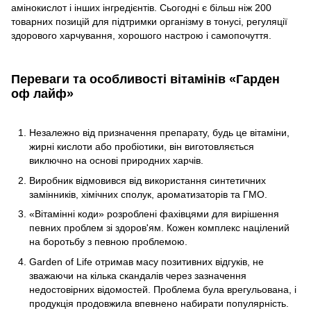
амінокислот і інших інгредієнтів. Сьогодні є більш ніж 200
товарних позицій для підтримки організму в тонусі, регуляції
здорового харчування, хорошого настрою і самопочуття.
Переваги та особливості вітамінів «Гарден
оф лайф»
Незалежно від призначення препарату, будь це вітаміни,
жирні кислоти або пробіотики, він виготовляється
виключно на основі природних харчів.
Виробник відмовився від використання синтетичних
замінників, хімічних сполук, ароматизаторів та ГМО.
«Вітамінні коди» розроблені фахівцями для вирішення
певних проблем зі здоров'ям. Кожен комплекс націлений
на боротьбу з певною проблемою.
Garden of Life отримав масу позитивних відгуків, не
зважаючи на кілька скандалів через зазначення
недостовірних відомостей. Проблема була врегульована, і
продукція продовжила впевнено набирати популярність.