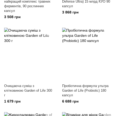
найкращий комплекс травних
Defense Ultra) 15 млрд КУО 90
ферментів, 90 рослинних
капсул
капсул
3 868 грн
3 508 грн
Очищаюча суміш з
Пробіотична формула ультра
клітковиною Garden of Life 300
Garden of Life (Probiotic) 180
г
капсул
1 679 грн
6 688 грн