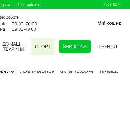
Рус
Укр
Eng
рограма
Підбір добавок
фік роботи:
Мій кошик
ні:
09:00–20:00
Нд:
09:00–19:00
ДОМАШНІ
СПОРТ
ЗНИЖКИ%
БРЕНДИ
ТВАРИНИ
ярністю
спочатку дешевше
спочатку дорожче
за назвою