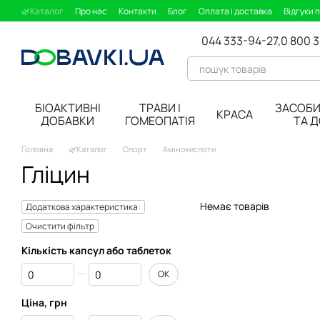
Перейти до основного контенту
🌿Каталог
Про нас
Контакти
Блог
Оплата і доставка
Відгуки 
044 333-94-27,
0 800 
БІОАКТИВНІ
ТРАВИ І
ЗАСОБИ
КРАСА
ДОБАВКИ
ГОМЕОПАТІЯ
ТА 
Головна
🌿Каталог
Спорт
Амінокислоти
Гліцин
Немає товарів
Додаткова характеристика:
Очистити фільтр
Кількість капсул або таблеток
Від Кількість капсул або таблеток
До Кількість капсул або таблеток
ОК
Ціна, грн