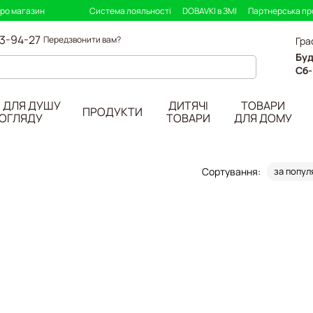
про магазин
Система лояльності
DOBAVKI в ЗМІ
Партнерська п
33-94-27
Передзвонити вам?
Гра
Буд
Сб-
 ДЛЯ ДУШУ
ДИТЯЧІ
ТОВАРИ
ПРОДУКТИ
ДОГЛЯДУ
ТОВАРИ
ДЛЯ ДОМУ
Сортування:
за попул