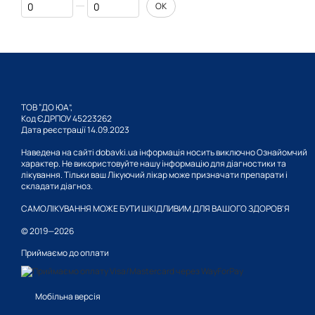
Від Ціна, грн
До Ціна, грн
ОК
ТОВ “ДО ЮА”,
Код ЄДРПОУ 45223262
Дата реєстрації 14.09.2023
Наведена на сайті dobavki.ua інформація носить виключно Ознайомчий
характер. Не використовуйте нашу інформацію для діагностики та
лікування. Тільки ваш Лікуючий лікар може призначати препарати і
складати діагноз.
САМОЛІКУВАННЯ МОЖЕ БУТИ ШКІДЛИВИМ ДЛЯ ВАШОГО ЗДОРОВ'Я
© 2019—2026
Приймаємо до оплати
Мобільна версія