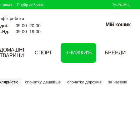
Рус
Укр
Eng
ограма
Підбір добавок
афік роботи:
Мій кошик
дні:
09:00–20:00
-Нд:
09:00–19:00
ДОМАШНІ
СПОРТ
ЗНИЖКИ%
БРЕНДИ
ТВАРИНИ
улярністю
спочатку дешевше
спочатку дорожче
за назвою