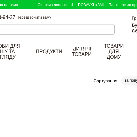
ро магазин
Система лояльності
DOBAVKI в ЗМІ
Партнерська пр
3-94-27
Передзвонити вам?
Гр
Бу
Сб
ОБИ ДЛЯ
ТОВАРИ
ДИТЯЧІ
ШУ ТА
ПРОДУКТИ
ДЛЯ
ТОВАРИ
ГЛЯДУ
ДОМУ
за поп
Сортування: