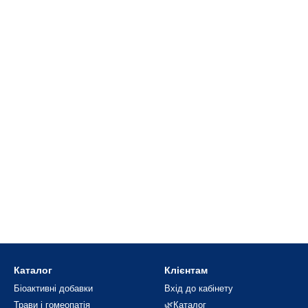
Каталог
Клієнтам
Біоактивні добавки
Вхід до кабінету
Трави і гомеопатія
🌿Каталог