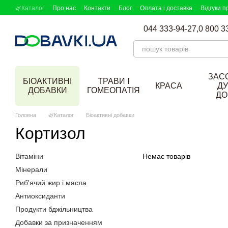
Перейти до основного контенту
🌿Каталог
Про нас
Контакти
Блог
Оплата і доставка
Відгуки п
044 333-94-27,
0 800 3
ЗАС
БІОАКТИВНІ
ТРАВИ І
КРАСА
ДУ
ДОБАВКИ
ГОМЕОПАТІЯ
ДО
Головна
🌿Каталог
Біоактивні добавки
Кортизол
Вітаміни
Немає товарів
Мінерали
Риб'ячий жир і масла
Антиоксиданти
Продукти бджільництва
Добавки за призначенням