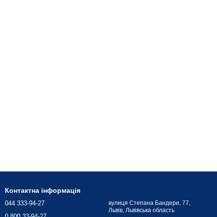
Контактна інформація
044 333-94-27
вулиця Степана Бандери, 77,
Львів, Львівська область
0 800 33-94-27