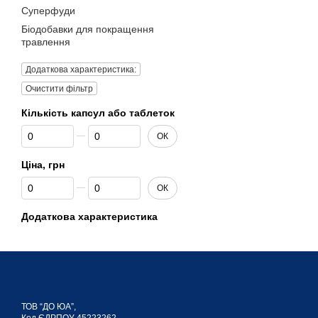
Суперфуди
Біодобавки для покращення
травлення
Додаткова характеристика:
Очистити фільтр
Кількість капсул або таблеток
Від Кількість капсул або таблеток
До Кількість капсул або таблеток
ОК
Ціна, грн
Від Ціна, грн
До Ціна, грн
ОК
Додаткова характеристика
ТОВ “ДО ЮА”,