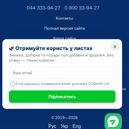
044 333-94-27
0 800 33-94-27
Контакты
Полная версия сайта
Карта сайта
ТОВ “ДО ЮА”,
Код ЄДРПОУ 45223262
Дата регистрации 14.09.2023
Приведенная на сайте dobavki.ua информация носит
исключительно ознакомительный характер. Не используйте
нашу информацию для диагностики и лечения. Только ваш
Лечащий врач может назначать препараты и составлять диагноз.
САМОЛЕЧЕНИЕ МОЖЕТ БЫТЬ ВРЕДНЫМ ДЛЯ ВАШЕГО
ЗДОРОВЬЯ
© 2019—2026
Рус
Укр
Eng