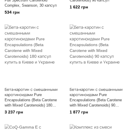
Full Spectrum Carotenoid
Carotenoids) 90 капсул
Complex, Swanson, 30 капсул
1 622 грн
534 грн
Бета-каротин с смешанными
Бета-каротин с смешанными
каротиноидами Pure
каротиноидами Pure
Encapsulations (Beta Carotene
Encapsulations (Beta Carotene
with Mixed Carotenoids) 180
with Mixed Carotenoids) 90
капсул
капсул
3 237 грн
1 877 грн