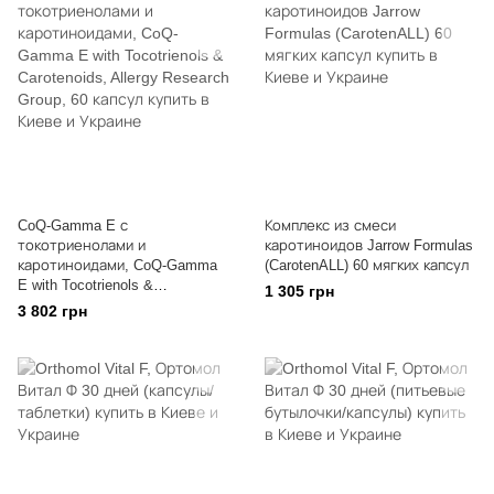
CoQ-Gamma E с
Комплекс из смеси
токотриенолами и
каротиноидов Jarrow Formulas
каротиноидами, CoQ-Gamma
(CarotenALL) 60 мягких капсул
E with Tocotrienols &
1 305 грн
Carotenoids, Allergy Research
3 802 грн
Group, 60 капсул