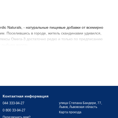
rdic Naturals, - натуральные пищевые добавки от всемирно
м. Поселившись в городе, житель скандинавии удивился,
лексы Омега-3 достаточно редко и только по предписанию
с рыбьем жиром.
и начала приносить большую прибыль. Популярность
ах;
Контактная информация
044 333-94-27
улица Степана Бандери, 77,
Львов, Львовская область
0 800 33-94-27
Карта проезда
Перезвонить вам?