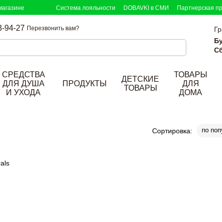
магазине
Система лояльности
DOBAVKI в СМИ
Партнерская п
3-94-27
Перезвонить вам?
Гр
Б
Сб
СРЕДСТВА
ТОВАРЫ
ДЕТСКИЕ
ДЛЯ ДУША
ПРОДУКТЫ
ДЛЯ
ТОВАРЫ
И УХОДА
ДОМА
по поп
Сортировка: