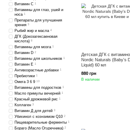
Витамин С
1
Витамины для глаз, ушей и
носа
1
Препараты для улучшения
зрения
3
Рыбий жир и масла
4
ДГК (Докозагексаеновая
кислота)
8
Витамины для мозга
1
Витамин D
2
Детская ДГК с витамин
Витамины для школьников
1
Nordic Naturals (Baby's
Витамин Е
1
Liquid) 60 мл
Антивозрастные добавки
1
880 грн
Пребиотики
1
В наличии
Омега 3 6 9
10
Витамины для подростков
1
Масло примулы вечерней
1
Красный дрожжевой рис
1
Коллаген
3
Витамин Д для детей
3
Убихинол с коэнзимом Q10
2
Пищеварительные ферменты
1
Бораго (Масло Огуречника)
2