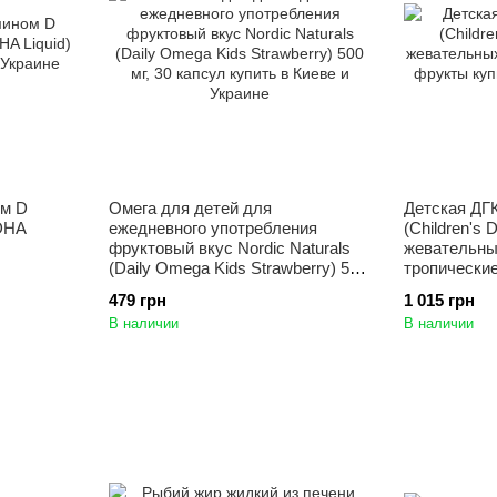
ом D
Омега для детей для
Детская ДГК
 DHA
ежедневного употребления
(Children's 
фруктовый вкус Nordic Naturals
жевательны
(Daily Omega Kids Strawberry) 500
тропически
мг, 30 капсул
479 грн
1 015 грн
В наличии
В наличии