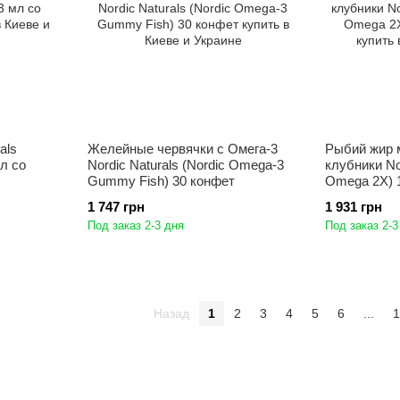
als
Желейные червячки с Омега-3
Рыбий жир 
л со
Nordic Naturals (Nordic Omega-3
клубники Nor
Gummy Fish) 30 конфет
Omega 2X) 1
1 747 грн
1 931 грн
Под заказ 2-3 дня
Под заказ 2-3
Назад
1
2
3
4
5
6
...
1