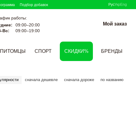
Рус
Укр
Eng
рограмма
Подбор добавок
афик работы:
Мой заказ
удние:
09:00–20:00
-Вс:
09:00–19:00
ПИТОМЦЫ
СПОРТ
СКИДКИ%
БРЕНДЫ
улярности
сначала дешевле
сначала дороже
по названию