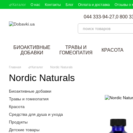
Перейти к основному контенту
🌿Каталог
О нас
Контакты
Блог
Оплата и доставка
Отзывы о 
044 333-94-27,
0 800 3
БИОАКТИВНЫЕ
ТРАВЫ И
КРАСОТА
ДОБАВКИ
ГОМЕОПАТИЯ
Главная
🌿Каталог
Nordic Naturals
Nordic Naturals
Биоактивные добавки
Травы и гомеопатия
Красота
Средства для душа и ухода
Продукты
Детские товары