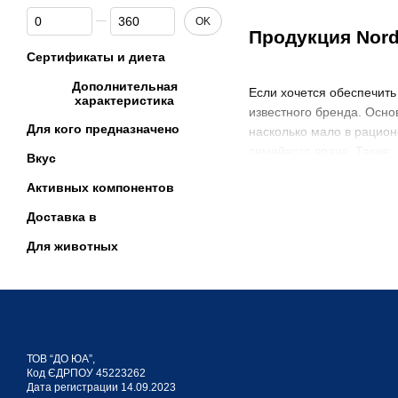
От Количество капсул или таблеток
До Количество капсул или таблеток
OK
Продукция Nordi
Сертификаты и диета
Дополнительная
Если хочется обеспечить
характеристика
известного бренда. Осн
Для кого предназначено
насколько мало в рацион
семейного врача. Также,
Вкус
Активных компонентов
Nordic Naturals
Доставка в
Для животных
Офеим в 1995 году осно
продуктов с рыбьим жир
высококачественным 
основой для производ
ТОВ “ДО ЮА”,
оригинальными реце
Код ЄДРПОУ 45223262
Дата регистрации 14.09.2023
составом, включающи