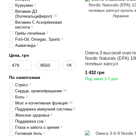
Куркумин
1
Витамин Д3
(Холекальциферол)
15
Витамин С Аскорбиновая
кислота
3
Грибы лечебные
1
Fish-Oil, Omegas, Sports
1
Ашваганда
1
Омега-3 высокой очист
Цена, грн
Nordic Naturals (EPA) 10
От Цена, грн
До Цена, грн
гелевых капсул
OK
1 432 грн
По симптомам
Под заказ 2-3 дня
Стресс
2
Сердце, кровообращение
93
Боль
3
Мозг и когнитивная функция
10
Поддержка иммунной системы
6
Женское здоровье
6
Поддержка сна
1
Глаза и забота о зрении
3
Головная боль
1