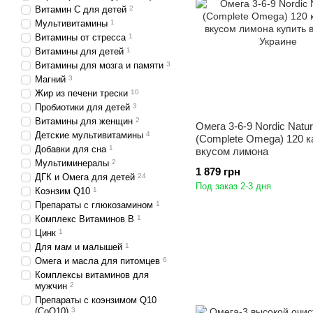
Витамин C для детей
2
Мультивитамины
1
Витамины от стресса
1
Витамины для детей
1
Витамины для мозга и памяти
3
Магний
3
Жир из печени трески
10
Пробиотики для детей
3
Витамины для женщин
2
Омега 3-6-9 Nordic Natur
Детские мультивитамины
4
(Complete Omega) 120 к
Добавки для сна
1
вкусом лимона
Мультиминералы
2
1 879 грн
ДГК и Омега для детей
24
Под заказ 2-3 дня
Коэнзим Q10
1
Препараты с глюкозамином
1
Комплекс Витаминов B
1
Цинк
1
Для мам и малышей
1
Омега и масла для питомцев
6
Комплексы витаминов для
мужчин
2
Препараты с коэнзимом Q10
(CoQ10)
3