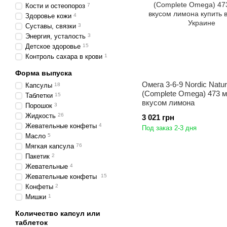
Кости и остеопороз
7
Здоровье кожи
4
Суставы, связки
3
Энергия, усталость
3
Детское здоровье
15
Контроль сахара в крови
1
Форма выпуска
Омега 3-6-9 Nordic Natur
Капсулы
18
(Complete Omega) 473 м
Таблетки
15
вкусом лимона
Порошок
3
Жидкость
26
3 021 грн
Жевательные конфеты
4
Под заказ 2-3 дня
Масло
5
Мягкая капсула
76
Пакетик
2
Жевательные
4
Жевательные конфеты
15
Конфеты
2
Мишки
1
Количество капсул или
таблеток