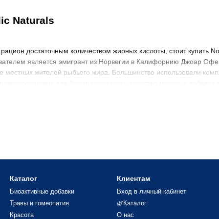
c Naturals
 рацион достаточным количеством жирных кислоты, стоит купить No
ователем является эмигрант из Норвегии в Калифорнию Джоар Офеи
е местных жителей рыбьего жира. Большинство использовали комп
 разочарованием для Джоара оказалось качество местных добавок 
: цена и особенности производства
вал предприятие «Нордик натуралс». Компания быстро окупилась 
ом обоснована:
сырьем, основанном на современных фармацевтических разработк
Каталог
Клиентам
ства выступает свежая рыба из Арктических вод;
Биоактивные добавки
Вход в личный кабинет
птами с формулами для решения определенной проблемы;
Травы и гомеопатия
🌿Каталог
Красота
О нас
й глюкозамин и коэнзим Q10, лютеин, красный дрожжевой рис;