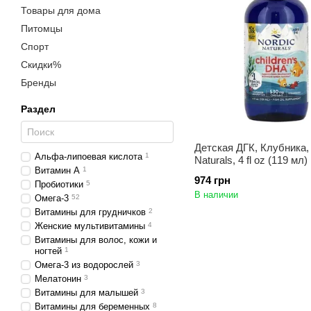
Товары для дома
Питомцы
Спорт
Скидки%
Бренды
Раздел
Детская ДГК, Клубника,
Альфа-липоевая кислота
1
Naturals, 4 fl oz (119 мл)
Витамин А
1
974 грн
Пробиотики
5
В наличии
Омега-3
52
Витамины для грудничков
2
Женские мультивитамины
4
Витамины для волос, кожи и
ногтей
1
Омега-3 из водорослей
3
Мелатонин
3
Витамины для малышей
3
Витамины для беременных
8