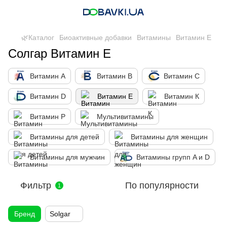
🌿Каталог
Биоактивные добавки
Витамины
Витамин Е
Солгар Витамин Е
Витамин А
Витамин B
Витамин С
Витамин D
Витамин Е
Витамин К
Витамин Р
Мультивитамины
Витамины для детей
Витамины для женщин
Витамины для мужчин
Витамины групп A и D
Фильтр
По популярности
1
Бренд
Solgar