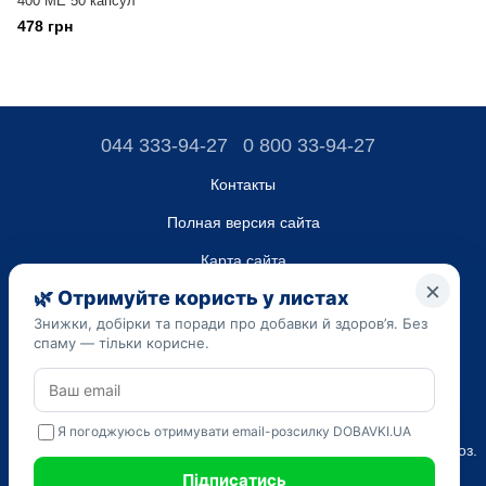
400 ME 50 капсул
478 грн
044 333-94-27
0 800 33-94-27
Контакты
Полная версия сайта
Карта сайта
ТОВ “ДО ЮА”,
Код ЄДРПОУ 45223262
Дата регистрации 14.09.2023
Приведенная на сайте dobavki.ua информация носит
исключительно ознакомительный характер. Не используйте
нашу информацию для диагностики и лечения. Только ваш
Лечащий врач может назначать препараты и составлять диагноз.