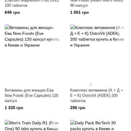
(Calcium Magnesium Plus Zinc)
Now Foods (Adam Men's Multi)
100 таблеток
90 капсул
648 грн
1 001 грн
2
Витамины для женщин Ева
Комплекс витаминов (А + Д +
Now Foods (Eve Capsules) 120
Е + К) OstroVit (ADEK) 200
капсул
таблеток
1 335 грн
296 грн