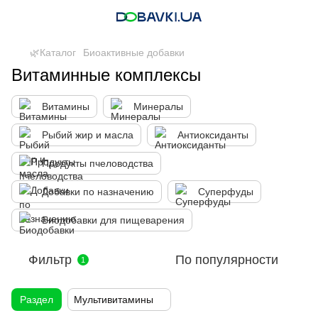
🌿Каталог
Биоактивные добавки
Витаминные комплексы
Витамины
Минералы
Рыбий жир и масла
Антиоксиданты
Продукты пчеловодства
Добавки по назначению
Суперфуды
Биодобавки для пищеварения
Фильтр
По популярности
1
Раздел
Мультивитамины